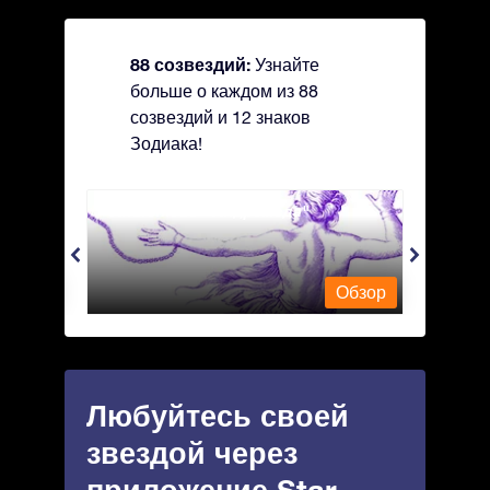
88 созвездий:
Узнайте
больше о каждом из 88
созвездий и 12 знаков
Зодиака!
Andromeda - Андромеда
Antli
Обзор
Обзор
Любуйтесь своей
звездой через