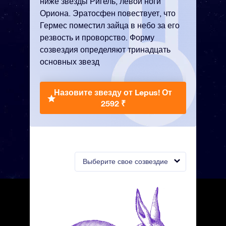
ниже звезды Ригель, левой ноги
Ориона. Эратосфен повествует, что
Гермес поместил зайца в небо за его
резвость и проворство. Форму
созвездия определяют тринадцать
основных звезд
Назовите звезду от Lepus!
От
2592 ₹
Выберите свое созвездие