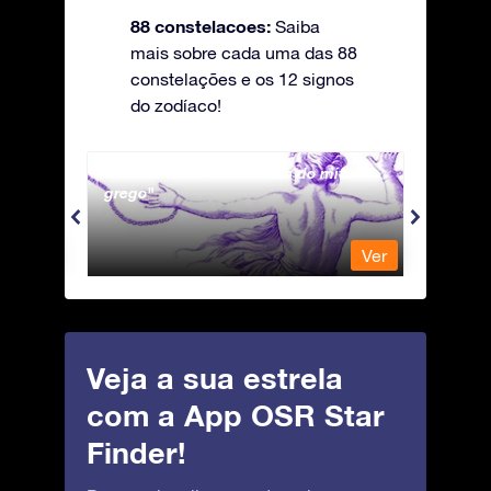
88 constelacoes:
Saiba
mais sobre cada uma das 88
constelações e os 12 signos
do zodíaco!
Andromeda - A Princesa do mito
Antli
grego
Ver
Ver
Veja a sua estrela
com a App OSR Star
Finder!