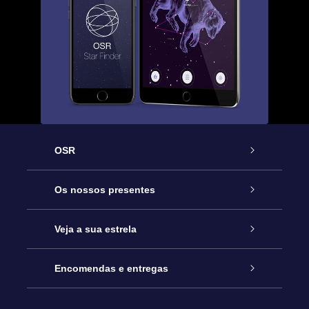
OSR
Serviço
Os nossos presentes
Contactos
Prenda Star Online
Veja a sua estrela
O Blog
Pacote Prenda OSR
Registo de Estrela
Encomendas e entregas
Perguntas Frequentes
Super Presente Estrela
App OSR Star Finder
Login do Cliente