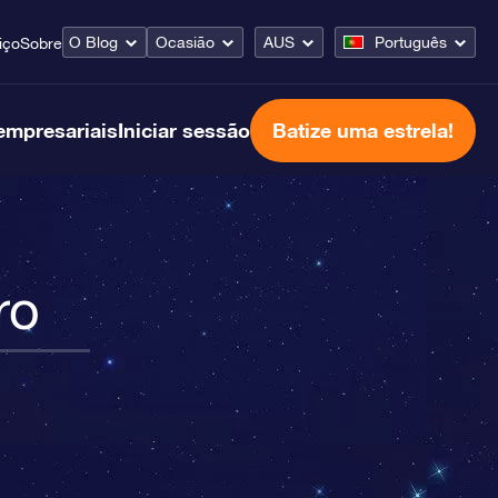
O Blog
Ocasião
AUS
Português
iço
Sobre
empresariais
Iniciar sessão
Batize uma estrela!
ro