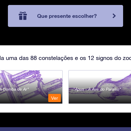
Que presente escolher?
a uma das 88 constelações e os 12 signos do zod
- A Bomba de Ar
Apus - A Ave do Paraíso
Ver