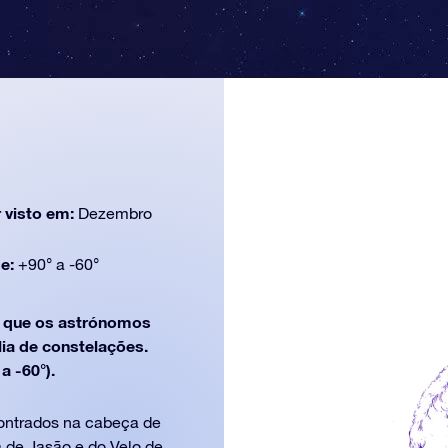
 visto em:
Dezembro
de:
+90° a -60°
que os astrónomos
lia de constelações.
a -60°).
contrados na cabeça de
a de Jasão e do Velo de