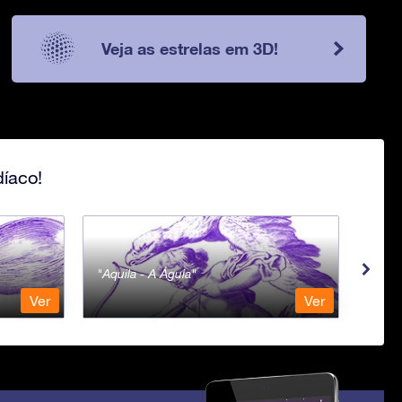
Veja as estrelas em 3D!
íaco!
Aquila - A Águia
Aqua
Ver
Ver