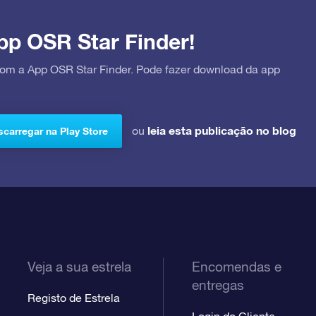
pp OSR Star Finder!
 com a App OSR Star Finder. Pode fazer download da app
leia esta publicação no blog
ou
carregar na Play Store
Veja a sua estrela
Encomendas e
entregas
Registo de Estrela
Login do Cliente