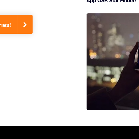
App OSR Star Finder!
ies!