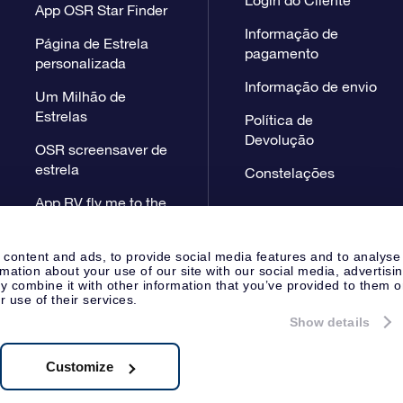
App OSR Star Finder
Informação de
Página de Estrela
pagamento
personalizada
Informação de envio
Um Milhão de
Estrelas
Política de
Devolução
OSR screensaver de
estrela
Constelações
App RV fly me to the
stars
 content and ads, to provide social media features and to analyse
rmation about your use of our site with our social media, advertisi
 combine it with other information that you’ve provided to them o
r use of their services.
Show details
Página de Imprensa
Declaração
Apeldoorn, The Netherlands
38.62.722B01
Customize