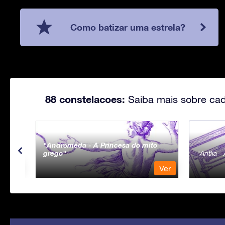
Como batizar uma estrela?
88 constelacoes:
Saiba mais sobre cad
Andromeda - A Princesa do mito
grego
Antlia 
Ver
Ver