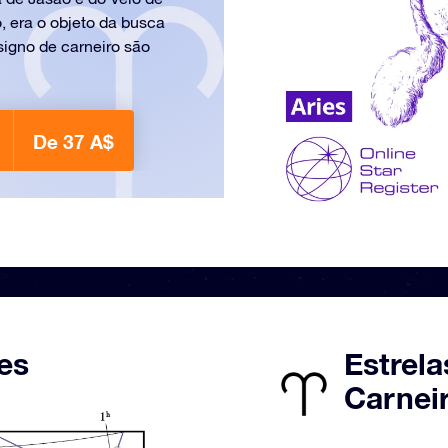
, era o objeto da busca
signo de carneiro são
De 37 A$
es
Estrela
Carneir