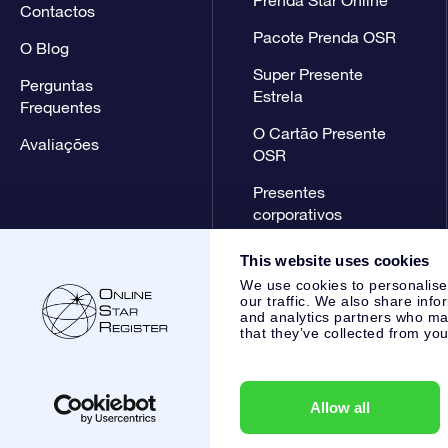
Contactos
Pacote Prenda OSR
O Blog
Super Presente
Perguntas
Estrela
Frequentes
O Cartão Presente
Avaliações
OSR
Presentes
corporativos
This website uses cookies
We use cookies to personalise
our traffic. We also share info
and analytics partners who may
that they’ve collected from you
Online Star Register BV
- Laan van de Maagd 83, 7324 BT 
,
Apoio ao Cliente:
help@osr.org
KVK: 60333553, VAT: NL 85
Allow all