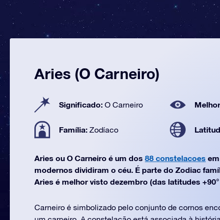
Aries (O Carneiro)
Significado:
Melhor
O Carneiro
Família:
Latitu
Zodíaco
Aries ou O Carneiro é um dos
88 constelacoes
em 
modernos dividiram o céu. É parte do Zodiac famí
Aries é melhor visto dezembro (das latitudes +90° 
Carneiro é simbolizado pelo conjunto de cornos en
um carneiro. A constelação está associada à históri