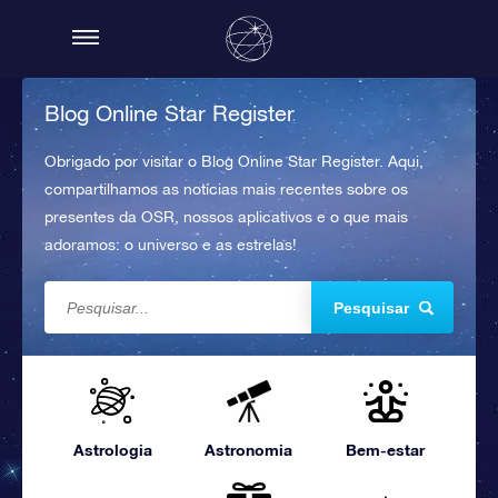
Blog Online Star Register
Obrigado por visitar o Blog Online Star Register. Aqui,
compartilhamos as notícias mais recentes sobre os
presentes da OSR, nossos aplicativos e o que mais
adoramos: o universo e as estrelas!
Pesquisar
Astrologia
Astronomia
Bem-estar