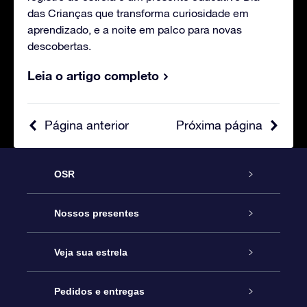
das Crianças que transforma curiosidade em
aprendizado, e a noite em palco para novas
descobertas.
Leia o artigo completo
Página anterior
Próxima página
OSR
Serviço
Nossos presentes
Entre em contato conosco
Presente estrelar on-line
Veja sua estrela
Blog
Pacote de presente da OSR
Star Register
Pedidos e entregas