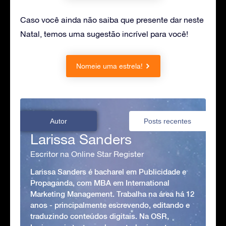
Caso você ainda não saiba que presente dar neste
Natal, temos uma sugestão incrível para você!
Nomeie uma estrela!
Autor
Posts recentes
Larissa Sanders
Escritor na Online Star Register
Larissa Sanders é bacharel em Publicidade e
Propaganda, com MBA em International
Marketing Management. Trabalha na área há 12
anos - principalmente escrevendo, editando e
traduzindo conteúdos digitais. Na OSR,