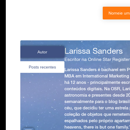
Nomeie uma
Larissa Sanders
Autor
Escritor na Online Star Register
Posts recentes
Larissa Sanders é bacharel em 
MBA em International Marketing
há 12 anos - principalmente esc
conteúdos digitais. Na OSR, Lari
astronomia e presentes desde 2
semanalmente para o blog brasile
céu, que decidiu ter uma estrel
coleção de objetos que remetem
espalhados pelo próprio apartam
heavens, there is but one family