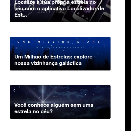
Localize a sua própria estrela no
céu com o aplicativo Localizador de
Est...
Um Milhão de Estrelas: explore
nossa vizinhança galáctica
Você conhece alguém sem uma
estrela no céu?