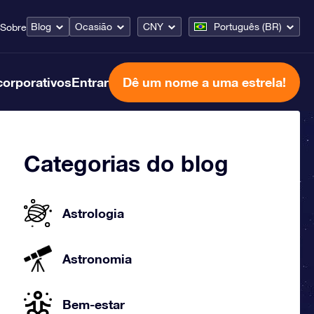
Blog
Ocasião
CNY
Português (BR)
Sobre
corporativos
Entrar
Dê um nome a uma estrela!
Categorias do blog
Astrologia
Astronomia
Bem-estar