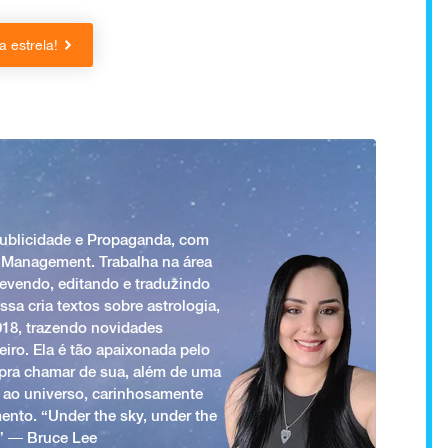
 estrela!
Publicidade e Propaganda, com
 Management. Trabalha na área
revendo, editando e traduzindo
ssa cria textos sobre astrologia,
018, trazendo novidades
iro. Ela é tão apaixonada pelo
a pra chamar de sua, além de uma
 ao universo, carinhosamente
ento. “Under the sky, under the
.” ― Bruce Lee