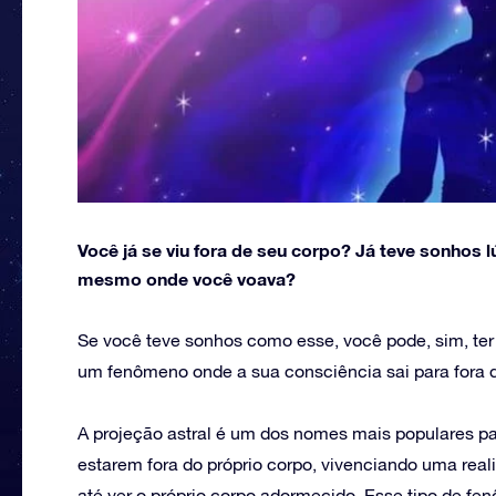
Você já se viu fora de seu corpo? Já teve sonhos
mesmo onde você voava?
Se você teve sonhos como esse, você pode, sim, ter
um fenômeno onde a sua consciência sai para fora d
A projeção astral é um dos nomes mais populares p
estarem fora do próprio corpo, vivenciando uma real
até ver o próprio corpo adormecido. Esse tipo de f