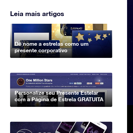
Leia mais artigos
Dê nome a estrelas como um
presente corporativo
Personalize seu Presente Estelar
com a Página de Estrela GRATUITA