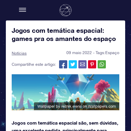
Jogos com temática espacial:
games pra os amantes do espaço
09 maio 2022 - Tags:
Espaço
Notícias
Compartilhe este artigo:
Wallpaper by reznik.elena
on Wallpapers.com
Jogos com temática espacial são, sem dúvidas,
uma excelente pedida, principalmente para