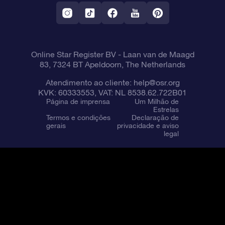
Aplicativo RV Fly me to the stars
Constelações
Online Star Register BV
- Laan van de Maagd
83, 7324 BT Apeldoorn, The Netherlands
Atendimento ao cliente:
help@osr.org
KVK: 60333553, VAT: NL 8538.62.722B01
Página de imprensa
Um Milhão de
Estrelas
Termos e condições
Declaração de
gerais
privacidade e aviso
legal