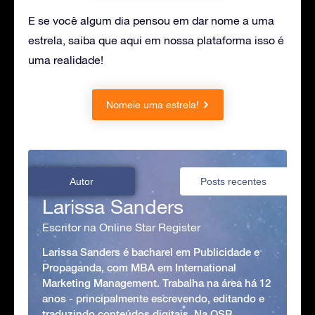
E se você algum dia pensou em dar nome a uma
estrela, saiba que aqui em nossa plataforma isso é
uma realidade!
Nomeie uma estrela!
Autor
Posts recentes
Larissa Sanders
Escritor na Online Star Register
Larissa Sanders é bacharel em Publicidade e
Propaganda, com MBA em International
Marketing Management. Trabalha na área há 12
anos - principalmente escrevendo, editando e
traduzindo conteúdos digitais. Na OSR,