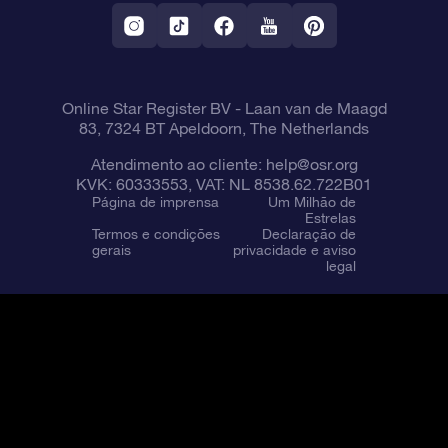
Aplicativo RV Fly me to the stars
Constelações
Online Star Register BV
- Laan van de Maagd
83, 7324 BT Apeldoorn, The Netherlands
Atendimento ao cliente:
help@osr.org
KVK: 60333553, VAT: NL 8538.62.722B01
Página de imprensa
Um Milhão de
Estrelas
Termos e condições
Declaração de
gerais
privacidade e aviso
legal