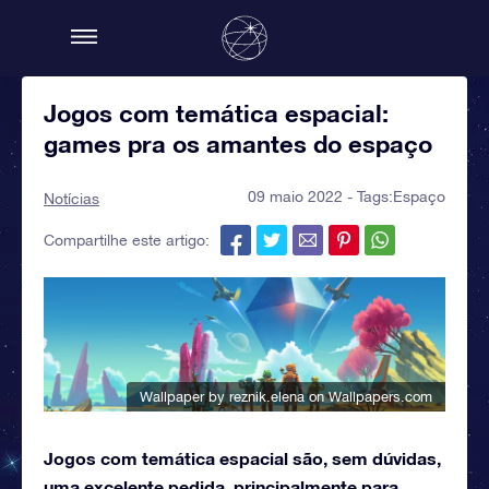
Jogos com temática espacial:
games pra os amantes do espaço
09 maio 2022 - Tags:
Espaço
Notícias
Compartilhe este artigo:
Wallpaper by reznik.elena
on Wallpapers.com
Jogos com temática espacial são, sem dúvidas,
uma excelente pedida, principalmente para