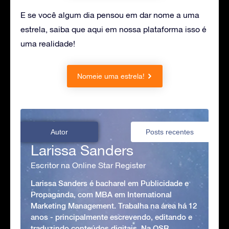
E se você algum dia pensou em dar nome a uma
estrela, saiba que aqui em nossa plataforma isso é
uma realidade!
Nomeie uma estrela!
Autor
Posts recentes
Larissa Sanders
Escritor na Online Star Register
Larissa Sanders é bacharel em Publicidade e
Propaganda, com MBA em International
Marketing Management. Trabalha na área há 12
anos - principalmente escrevendo, editando e
traduzindo conteúdos digitais. Na OSR,