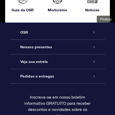
Guia da OSR
Misticismo
Notícias
Pixabay
OSR
Serviço
Nossos presentes
Entre em contato conosco
Presente estrelar on-line
Veja sua estrela
Blog
Pacote de presente da OSR
Star Register
Pedidos e entregas
Perguntas frequentes
Super Star Gift
Aplicativo Localizador de Estrelas da OSR
Login de clientes
Inscreva-se em nosso boletim
informativo GRATUITO para receber
Avaliações
O cartão de presente da OSR
Página estelar personalizada
Informações de pagamento
descontos e novidades sobre os