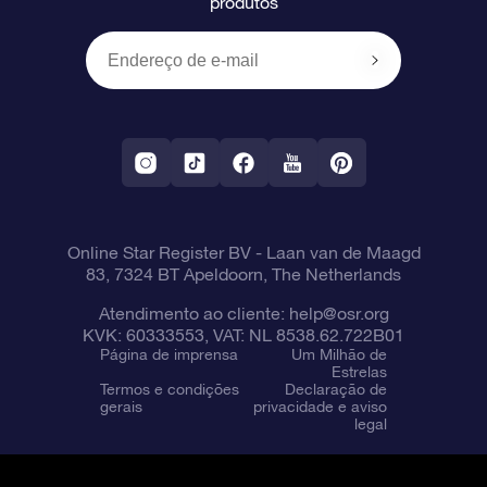
produtos
Presentes corporativos
Um Milhão de Estrelas
Informações de envio
OSR Starsaver
Política de devolução
Aplicativo RV Fly me to the stars
Constelações
Online Star Register BV
- Laan van de Maagd
83, 7324 BT Apeldoorn, The Netherlands
Atendimento ao cliente:
help@osr.org
KVK: 60333553, VAT: NL 8538.62.722B01
Página de imprensa
Um Milhão de
Estrelas
Termos e condições
Declaração de
gerais
privacidade e aviso
legal