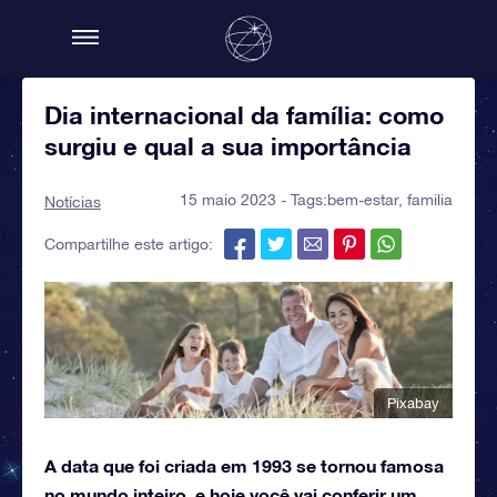
Dia internacional da família: como
surgiu e qual a sua importância
15 maio 2023 - Tags:
bem-estar
,
familia
Notícias
Compartilhe este artigo:
Pixabay
A data que foi criada em 1993 se tornou famosa
no mundo inteiro, e hoje você vai conferir um