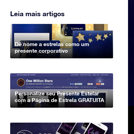
Leia mais artigos
Dê nome a estrelas como um
presente corporativo
Personalize seu Presente Estelar
com a Página de Estrela GRATUITA