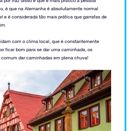
ca por traz disso é que é mais prático a pessoa
plo, é que na Alemanha é absolutamente normal
vel e é considerada tão mais prática que garrafas de
im.
lidam com o clima local, que é constantemente
po ficar bom para se dar uma caminhada, os
 é comum dar caminhadas em plena chuva!