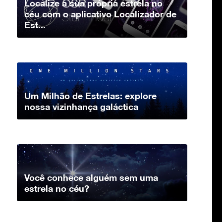
Localize a sua própria estrela no
céu com o aplicativo Localizador de
Est...
Um Milhão de Estrelas: explore
nossa vizinhança galáctica
Você conhece alguém sem uma
estrela no céu?