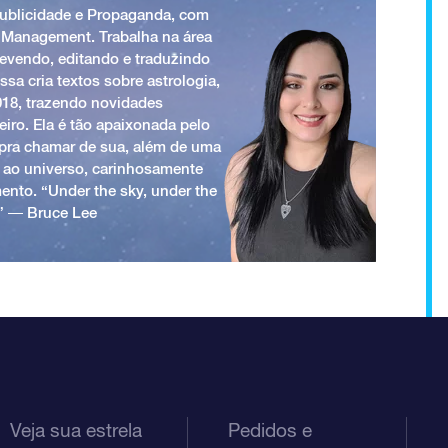
Publicidade e Propaganda, com
 Management. Trabalha na área
revendo, editando e traduzindo
ssa cria textos sobre astrologia,
018, trazendo novidades
iro. Ela é tão apaixonada pelo
a pra chamar de sua, além de uma
 ao universo, carinhosamente
ento. “Under the sky, under the
.” ― Bruce Lee
Veja sua estrela
Pedidos e