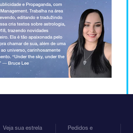
Publicidade e Propaganda, com
 Management. Trabalha na área
revendo, editando e traduzindo
ssa cria textos sobre astrologia,
018, trazendo novidades
iro. Ela é tão apaixonada pelo
a pra chamar de sua, além de uma
 ao universo, carinhosamente
ento. “Under the sky, under the
.” ― Bruce Lee
Veja sua estrela
Pedidos e