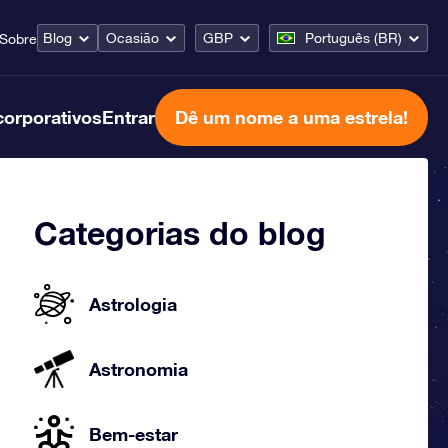
Blog
Ocasião
GBP
Português (BR)
Sobre
corporativos
Entrar
Dê um nome a uma estrela!
Categorias do blog
Astrologia
Astronomia
Bem-estar