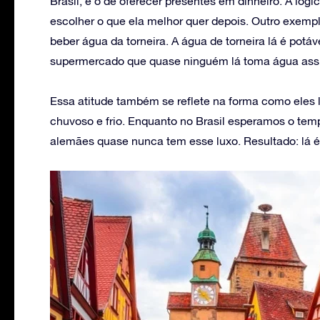
Brasil, é o de oferecer presentes em dinheiro. A lógi
escolher o que ela melhor quer depois. Outro exem
beber água da torneira. A água de torneira lá é potá
supermercado que quase ninguém lá toma água ass
Essa atitude também se reflete na forma como eles 
chuvoso e frio. Enquanto no Brasil esperamos o tem
alemães quase nunca tem esse luxo. Resultado: lá