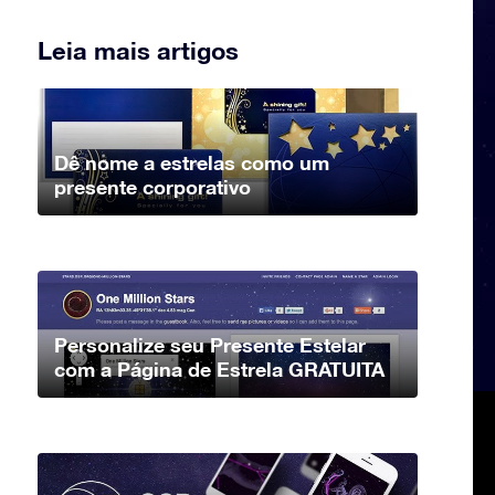
Leia mais artigos
Dê nome a estrelas como um
presente corporativo
Personalize seu Presente Estelar
com a Página de Estrela GRATUITA