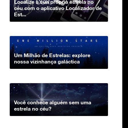
Localize a sua própria estrela no
céu com o aplicativo Localizador de
Est...
Um Milhão de Estrelas: explore
nossa vizinhança galáctica
Você conhece alguém sem uma
estrela no céu?