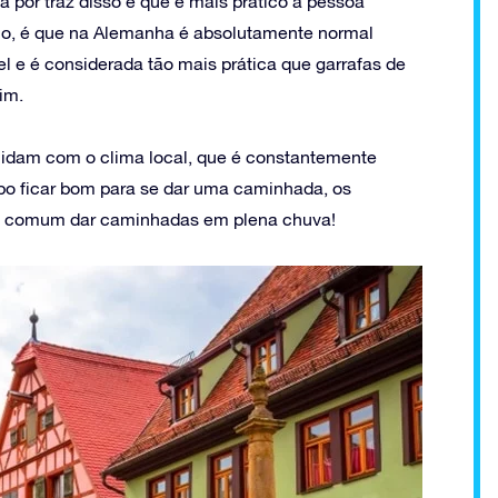
ca por traz disso é que é mais prático a pessoa
plo, é que na Alemanha é absolutamente normal
vel e é considerada tão mais prática que garrafas de
im.
lidam com o clima local, que é constantemente
po ficar bom para se dar uma caminhada, os
 é comum dar caminhadas em plena chuva!