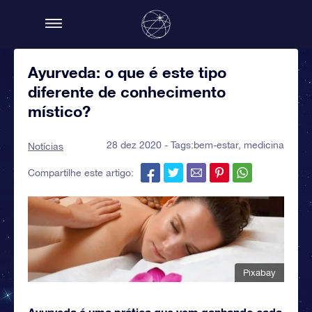
Ayurveda: o que é este tipo
diferente de conhecimento
místico?
28 dez 2020 - Tags:
bem-estar
,
medicina
Notícias
Compartilhe este artigo:
Pixabay
Ayurveda é uma prática que vem ganhando cada