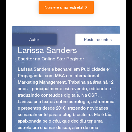
Nomeie uma estrela!
Autor
Posts recentes
Larissa Sanders
Escritor na Online Star Register
Larissa Sanders é bacharel em Publicidade e
Propaganda, com MBA em International
Marketing Management. Trabalha na área há 12
anos - principalmente escrevendo, editando e
traduzindo conteúdos digitais. Na OSR,
Larissa cria textos sobre astrologia, astronomia
e presentes desde 2018, trazendo novidades
semanalmente para o blog brasileiro. Ela é tão
apaixonada pelo céu, que decidiu ter uma
estrela pra chamar de sua, além de uma