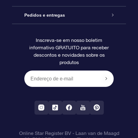
Blog
Pacote de presente da OSR
Star Register
Pedidos e entregas
Perguntas frequentes
Super Star Gift
Aplicativo Localizador de Estrelas da OSR
Login de clientes
Inscreva-se em nosso boletim
informativo GRATUITO para receber
Avaliações
O cartão de presente da OSR
Página estelar personalizada
Informações de pagamento
descontos e novidades sobre os
produtos
Presentes corporativos
Um Milhão de Estrelas
Informações de envio
OSR Starsaver
Política de devolução
Aplicativo RV Fly me to the stars
Constelações
Online Star Register BV
- Laan van de Maagd