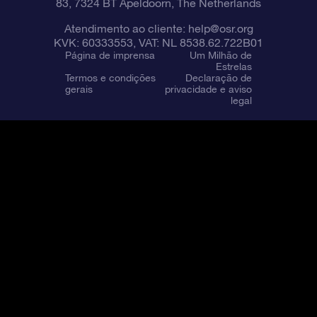
83, 7324 BT Apeldoorn, The Netherlands
Atendimento ao cliente:
help@osr.org
KVK: 60333553, VAT: NL 8538.62.722B01
Página de imprensa
Um Milhão de
Estrelas
Termos e condições
Declaração de
gerais
privacidade e aviso
legal