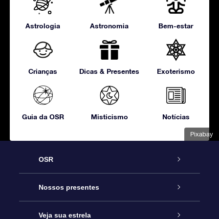
Astrologia
Astronomia
Bem-estar
Crianças
Dicas & Presentes
Exoterismo
Guia da OSR
Misticismo
Notícias
Pixabay
OSR
Serviço
Nossos presentes
Entre em contato conosco
Presente estrelar on-line
Veja sua estrela