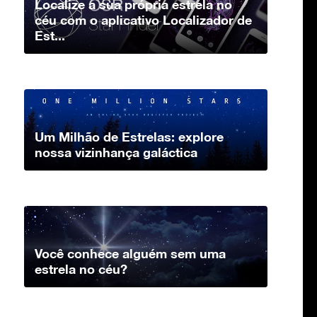
Localize a sua própria estrela no
céu com o aplicativo Localizador de
Est...
Um Milhão de Estrelas: explore
nossa vizinhança galáctica
Você conhece alguém sem uma
estrela no céu?