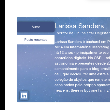
Larissa Sanders
Autor
Escritor na Online Star Register
Posts recentes
Larissa Sanders é bacharel em 
MBA em International Marketing
há 12 anos - principalmente esc
conteúdos digitais. Na OSR, Lari
astronomia e presentes desde 2
semanalmente para o blog brasile
céu, que decidiu ter uma estrel
coleção de objetos que remetem
espalhados pelo próprio apartam
heavens, there is but one family