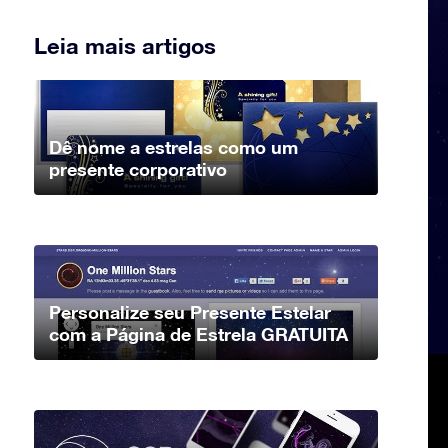
Leia mais artigos
Dê nome a estrelas como um
presente corporativo
Personalize seu Presente Estelar
com a Página de Estrela GRATUITA