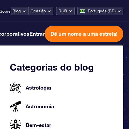
Blog
Ocasião
RUB
Português (BR)
Sobre
corporativos
Entrar
Dê um nome a uma estrela!
Categorias do blog
Astrologia
Astronomia
Bem-estar