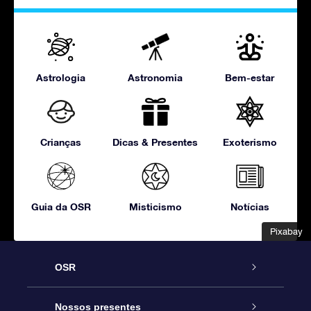
Astrologia
Astronomia
Bem-estar
Crianças
Dicas & Presentes
Exoterismo
Guia da OSR
Misticismo
Notícias
Pixabay
Pixabay
OSR
Serviço
Nossos presentes