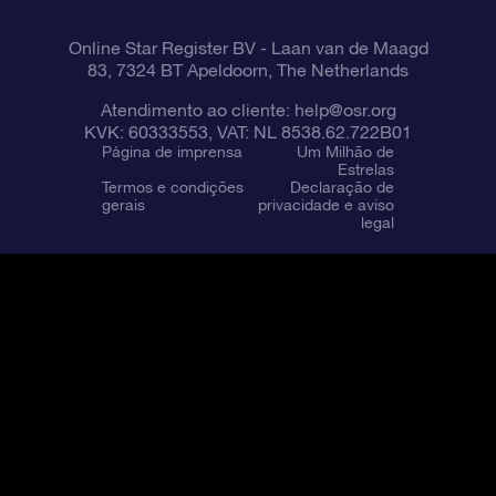
Online Star Register BV
- Laan van de Maagd
83, 7324 BT Apeldoorn, The Netherlands
Atendimento ao cliente:
help@osr.org
KVK: 60333553, VAT: NL 8538.62.722B01
Página de imprensa
Um Milhão de
Estrelas
Termos e condições
Declaração de
gerais
privacidade e aviso
legal