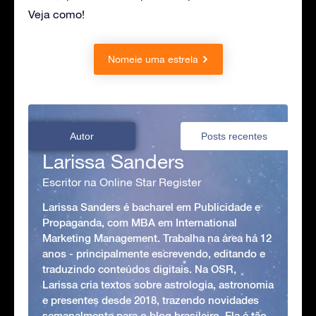
Veja como!
Nomeie uma estrela
Autor
Posts recentes
Larissa Sanders
Escritor na Online Star Register
Larissa Sanders é bacharel em Publicidade e
Propaganda, com MBA em International
Marketing Management. Trabalha na área há 12
anos - principalmente escrevendo, editando e
traduzindo conteúdos digitais. Na OSR,
Larissa cria textos sobre astrologia, astronomia
e presentes desde 2018, trazendo novidades
semanalmente para o blog brasileiro. Ela é tão