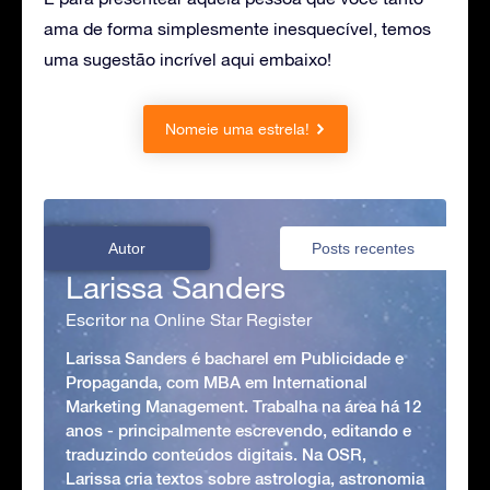
ama de forma simplesmente inesquecível, temos
uma sugestão incrível aqui embaixo!
Nomeie uma estrela!
Autor
Posts recentes
Larissa Sanders
Escritor na Online Star Register
Larissa Sanders é bacharel em Publicidade e
Propaganda, com MBA em International
Marketing Management. Trabalha na área há 12
anos - principalmente escrevendo, editando e
traduzindo conteúdos digitais. Na OSR,
Larissa cria textos sobre astrologia, astronomia