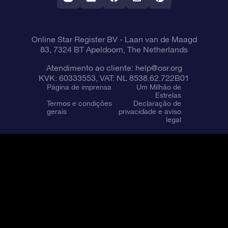
Online Star Register BV
- Laan van de Maagd
83, 7324 BT Apeldoorn, The Netherlands
Atendimento ao cliente:
help@osr.org
KVK: 60333553, VAT: NL 8538.62.722B01
Página de imprensa
Um Milhão de
Estrelas
Termos e condições
Declaração de
gerais
privacidade e aviso
legal