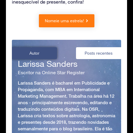
inesquecível de presente, confira!
Nomeie uma estrela!
Autor
Posts recentes
Larissa Sanders
Escritor na Online Star Register
Larissa Sanders é bacharel em Publicidade e
Propaganda, com MBA em International
Marketing Management. Trabalha na área há 12
anos - principalmente escrevendo, editando e
traduzindo conteúdos digitais. Na OSR,
Larissa cria textos sobre astrologia, astronomia
e presentes desde 2018, trazendo novidades
semanalmente para o blog brasileiro. Ela é tão