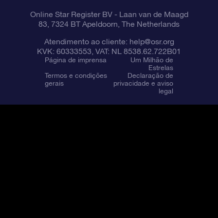
Online Star Register BV
- Laan van de Maagd
83, 7324 BT Apeldoorn, The Netherlands
Atendimento ao cliente:
help@osr.org
KVK: 60333553, VAT: NL 8538.62.722B01
Página de imprensa
Um Milhão de
Estrelas
Termos e condições
Declaração de
gerais
privacidade e aviso
legal