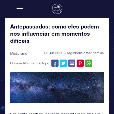
Antepassados: como eles podem
nos influenciar em momentos
difíceis
08 jun 2020 - Tags:
bem-estar
,
familia
Misticismo
Compartilhe este artigo:
Em certa medida, sempre acreditamos que em