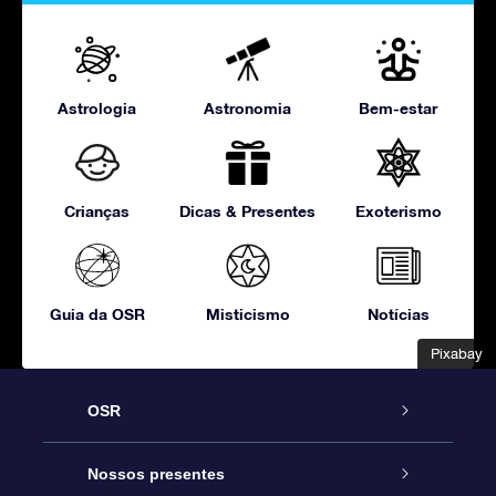
Astrologia
Astronomia
Bem-estar
Crianças
Dicas & Presentes
Exoterismo
Guia da OSR
Misticismo
Notícias
Pixabay
Pixabay
OSR
Serviço
Nossos presentes