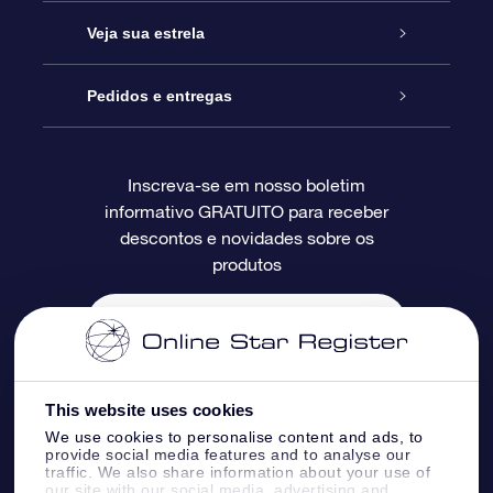
Entre em contato conosco
Presente estrelar on-line
Veja sua estrela
Blog
Pacote de presente da OSR
Star Register
Pedidos e entregas
Perguntas frequentes
Super Star Gift
Aplicativo Localizador de Estrelas da OSR
Login de clientes
Inscreva-se em nosso boletim
informativo GRATUITO para receber
Avaliações
O cartão de presente da OSR
Página estelar personalizada
Informações de pagamento
descontos e novidades sobre os
produtos
Presentes corporativos
Um Milhão de Estrelas
Informações de envio
OSR Starsaver
Política de devolução
Aplicativo RV Fly me to the stars
Constelações
This website uses cookies
We use cookies to personalise content and ads, to
provide social media features and to analyse our
traffic. We also share information about your use of
our site with our social media, advertising and