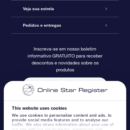
Entre em contato conosco
Presente estrelar on-line
Veja sua estrela
Blog
Pacote de presente da OSR
Star Register
Pedidos e entregas
Perguntas frequentes
Super Star Gift
Aplicativo Localizador de Estrelas da OSR
Login de clientes
Inscreva-se em nosso boletim
informativo GRATUITO para receber
Avaliações
O cartão de presente da OSR
Página estelar personalizada
Informações de pagamento
descontos e novidades sobre os
produtos
Presentes corporativos
Um Milhão de Estrelas
Informações de envio
OSR Starsaver
Política de devolução
Aplicativo RV Fly me to the stars
Constelações
This website uses cookies
We use cookies to personalise content and ads, to
provide social media features and to analyse our
traffic. We also share information about your use of
our site with our social media, advertising and