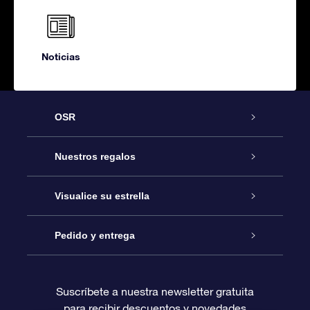
Noticias
OSR
Atención
Nuestros regalos
Contáctanos
Regalo Estrella Online
Visualice su estrella
Blog
Paquete de Regalo OSR
Registro estelar
Pedido y entrega
Preguntas Más Frecuentes
Regalo Súper Estrella
Aplicación de Búsqueda de Estrella
Acceso clientes
Suscríbete a nuestra newsletter gratuita
para recibir descuentos y novedades