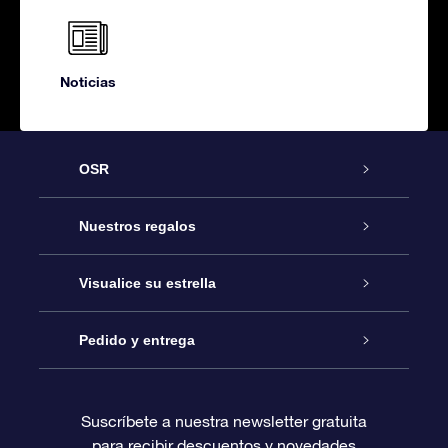
Noticias
OSR
Atención
Nuestros regalos
Contáctanos
Regalo Estrella Online
Visualice su estrella
Blog
Paquete de Regalo OSR
Registro estelar
Pedido y entrega
Preguntas Más Frecuentes
Regalo Súper Estrella
Aplicación de Búsqueda de Estrella
Acceso clientes
Suscríbete a nuestra newsletter gratuita
para recibir descuentos y novedades