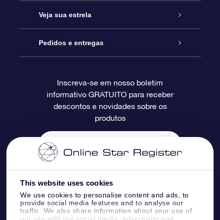
Entre em contato conosco
Presente estrelar on-line
Veja sua estrela
Blog
Pacote de presente da OSR
Star Register
Pedidos e entregas
Perguntas frequentes
Super Star Gift
Aplicativo Localizador de Estrelas da OSR
Login de clientes
Inscreva-se em nosso boletim
informativo GRATUITO para receber
Avaliações
O cartão de presente da OSR
Página estelar personalizada
Informações de pagamento
descontos e novidades sobre os
produtos
Presentes corporativos
Um Milhão de Estrelas
Informações de envio
OSR Starsaver
Política de devolução
Aplicativo RV Fly me to the stars
Constelações
This website uses cookies
We use cookies to personalise content and ads, to
provide social media features and to analyse our
traffic. We also share information about your use of
our site with our social media, advertising and