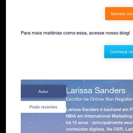
Nomeie uma
Para mais matérias como essa, acesse nosso blog!
Conheça no
Larissa Sanders
Autor
Escritor na Online Star Register
Posts recentes
Larissa Sanders é bacharel em 
MBA em International Marketing
há 12 anos - principalmente esc
conteúdos digitais. Na OSR, Lari