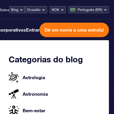
Blog
Ocasião
NOK
Português (BR)
Sobre
corporativos
Entrar
Dê um nome a uma estrela!
Categorias do blog
Astrologia
Astronomia
Bem-estar