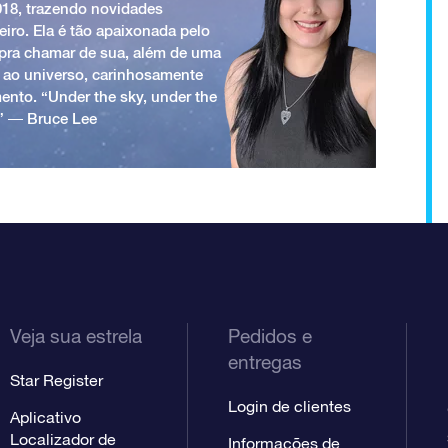
018, trazendo novidades
iro. Ela é tão apaixonada pelo
a pra chamar de sua, além de uma
 ao universo, carinhosamente
ento. “Under the sky, under the
.” ― Bruce Lee
Veja sua estrela
Pedidos e
entregas
Star Register
Login de clientes
Aplicativo
Localizador de
Informações de