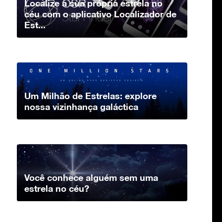
Localize a sua própria estrela no
céu com o aplicativo Localizador de
Est...
Um Milhão de Estrelas: explore
nossa vizinhança galáctica
Você conhece alguém sem uma
estrela no céu?