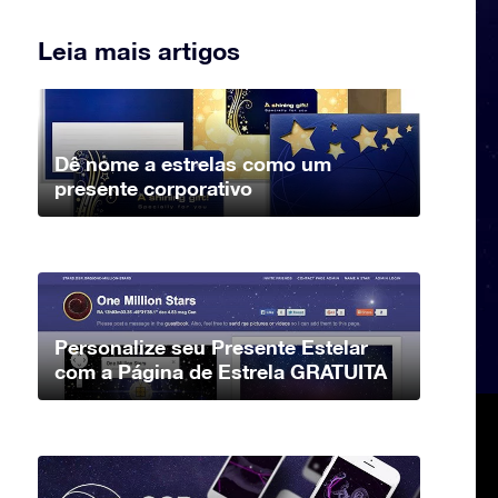
Leia mais artigos
Dê nome a estrelas como um
presente corporativo
Personalize seu Presente Estelar
com a Página de Estrela GRATUITA