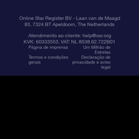
Online Star Register BV
- Laan van de Maagd
83, 7324 BT Apeldoorn, The Netherlands
Atendimento ao cliente:
help@osr.org
KVK: 60333553, VAT: NL 8538.62.722B01
Página de imprensa
Um Milhão de
Estrelas
Termos e condições
Declaração de
gerais
privacidade e aviso
legal