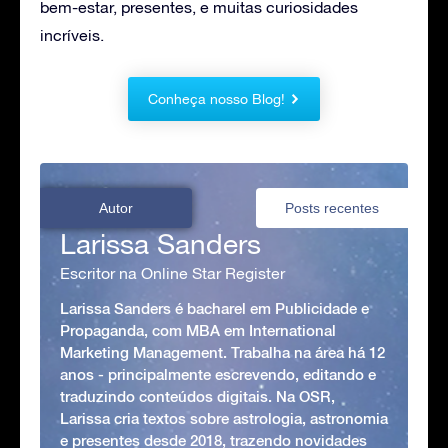
bem-estar, presentes, e muitas curiosidades
incríveis.
Conheça nosso Blog!
Autor
Posts recentes
Larissa Sanders
Escritor na Online Star Register
Larissa Sanders é bacharel em Publicidade e
Propaganda, com MBA em International
Marketing Management. Trabalha na área há 12
anos - principalmente escrevendo, editando e
traduzindo conteúdos digitais. Na OSR,
Larissa cria textos sobre astrologia, astronomia
e presentes desde 2018, trazendo novidades