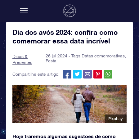
Dia dos avós 2024: confira como
comemorar essa data incrível
26 jul 2024 - Tags:
Datas comemorativas
,
Dicas &
Festa
Presentes
Compartilhe este artigo:
Pixabay
Hoje traremos algumas sugestões de como