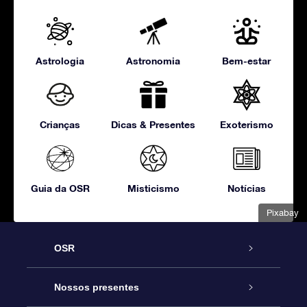
Astrologia
Astronomia
Bem-estar
Crianças
Dicas & Presentes
Exoterismo
Guia da OSR
Misticismo
Notícias
Pixabay
OSR
Serviço
Nossos presentes