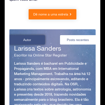
Dê nome a uma estrela
Autor
Posts recentes
Larissa Sanders
Escritor na Online Star Register
Larissa Sanders é bacharel em Publicidade e
Propaganda, com MBA em International
Marketing Management. Trabalha na área há 12
anos - principalmente escrevendo, editando e
traduzindo conteúdos digitais. Na OSR,
Larissa cria textos sobre astrologia, astronomia
e presentes desde 2018, trazendo novidades
semanalmente para o blog brasileiro. Ela é tão
apaixonada pelo céu, que decidiu ter uma