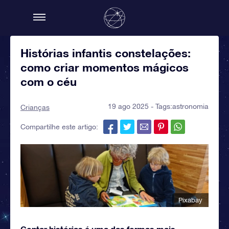
Histórias infantis constelações:
como criar momentos mágicos
com o céu
19 ago 2025 - Tags:
astronomia
Crianças
Compartilhe este artigo:
Pixabay
Contar histórias é uma das formas mais