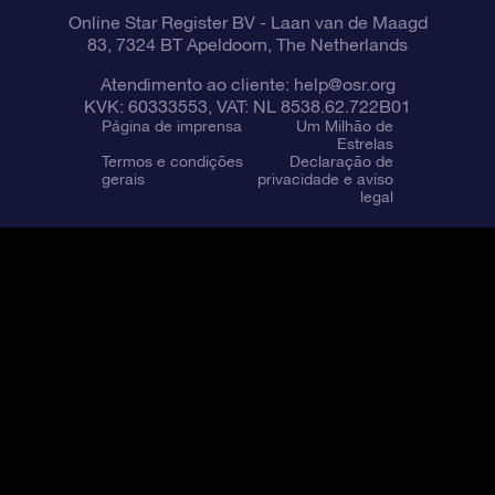
Online Star Register BV
- Laan van de Maagd
83, 7324 BT Apeldoorn, The Netherlands
Atendimento ao cliente:
help@osr.org
KVK: 60333553, VAT: NL 8538.62.722B01
Página de imprensa
Um Milhão de
Estrelas
Termos e condições
Declaração de
gerais
privacidade e aviso
legal