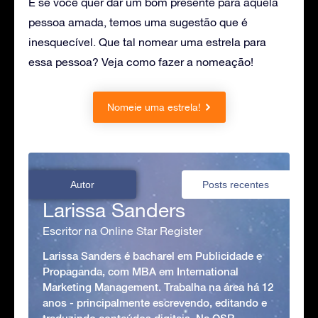
E se você quer dar um bom presente para aquela
pessoa amada, temos uma sugestão que é
inesquecível. Que tal nomear uma estrela para
essa pessoa? Veja como fazer a nomeação!
Nomeie uma estrela!
Autor
Posts recentes
Larissa Sanders
Escritor na Online Star Register
Larissa Sanders é bacharel em Publicidade e
Propaganda, com MBA em International
Marketing Management. Trabalha na área há 12
anos - principalmente escrevendo, editando e