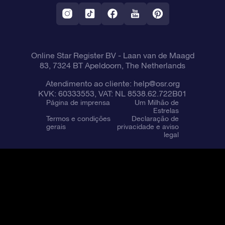
Aplicativo RV Fly me to the stars
Constelações
Online Star Register BV
- Laan van de Maagd
83, 7324 BT Apeldoorn, The Netherlands
Atendimento ao cliente:
help@osr.org
KVK: 60333553, VAT: NL 8538.62.722B01
Página de imprensa
Um Milhão de
Estrelas
Termos e condições
Declaração de
gerais
privacidade e aviso
legal