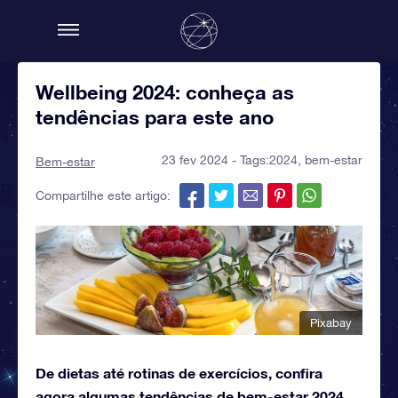
Wellbeing 2024: conheça as
tendências para este ano
23 fev 2024 - Tags:
2024
,
bem-estar
Bem-estar
Compartilhe este artigo:
Pixabay
De dietas até rotinas de exercícios, confira
agora algumas tendências de bem-estar 2024