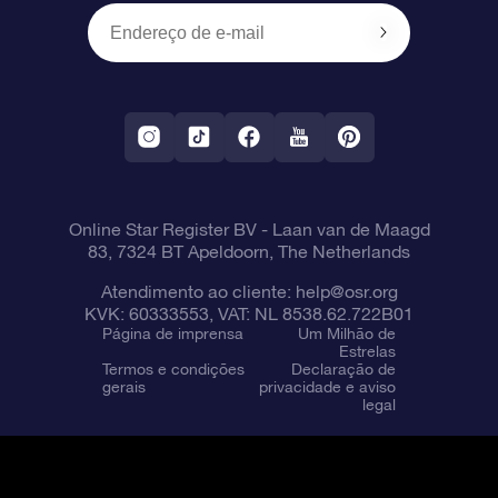
OSR Starsaver
Política de devolução
Aplicativo RV Fly me to the stars
Constelações
Online Star Register BV
- Laan van de Maagd
83, 7324 BT Apeldoorn, The Netherlands
Atendimento ao cliente:
help@osr.org
KVK: 60333553, VAT: NL 8538.62.722B01
Página de imprensa
Um Milhão de
Estrelas
Termos e condições
Declaração de
gerais
privacidade e aviso
legal