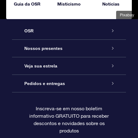
Guia da OSR
Misticismo
Notícias
Pixabay
OSR
Serviço
Nossos presentes
Entre em contato conosco
Presente estrelar on-line
Veja sua estrela
Blog
Pacote de presente da OSR
Star Register
Pedidos e entregas
Perguntas frequentes
Super Star Gift
Aplicativo Localizador de Estrelas da OSR
Login de clientes
Inscreva-se em nosso boletim
informativo GRATUITO para receber
Avaliações
O cartão de presente da OSR
Página estelar personalizada
Informações de pagamento
descontos e novidades sobre os
produtos
Presentes corporativos
Um Milhão de Estrelas
Informações de envio