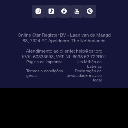
Aplicativo RV Fly me to the stars
Constelações
Online Star Register BV
- Laan van de Maagd
83, 7324 BT Apeldoorn, The Netherlands
Atendimento ao cliente:
help@osr.org
KVK: 60333553, VAT: NL 8538.62.722B01
Página de imprensa
Um Milhão de
Estrelas
Termos e condições
Declaração de
gerais
privacidade e aviso
legal