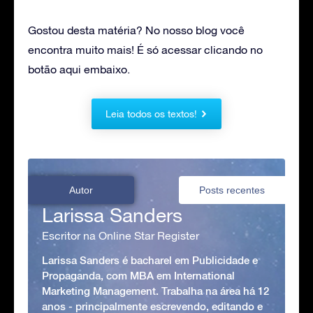
Gostou desta matéria? No nosso blog você
encontra muito mais! É só acessar clicando no
botão aqui embaixo.
Leia todos os textos!
Autor
Posts recentes
Larissa Sanders
Escritor na Online Star Register
Larissa Sanders é bacharel em Publicidade e
Propaganda, com MBA em International
Marketing Management. Trabalha na área há 12
anos - principalmente escrevendo, editando e