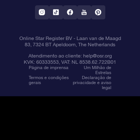
Aplicativo RV Fly me to the stars
Constelações
Online Star Register BV
- Laan van de Maagd
83, 7324 BT Apeldoorn, The Netherlands
Atendimento ao cliente:
help@osr.org
KVK: 60333553, VAT: NL 8538.62.722B01
Página de imprensa
Um Milhão de
Estrelas
Termos e condições
Declaração de
gerais
privacidade e aviso
legal