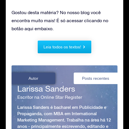
Gostou desta matéria? No nosso blog você
encontra muito mais! É só acessar clicando no
botão aqui embaixo.
Leia todos os textos!
Autor
Posts recentes
Larissa Sanders
Escritor na Online Star Register
Larissa Sanders é bacharel em Publicidade e
Propaganda, com MBA em International
Marketing Management. Trabalha na área há 12
anos - principalmente escrevendo, editando e