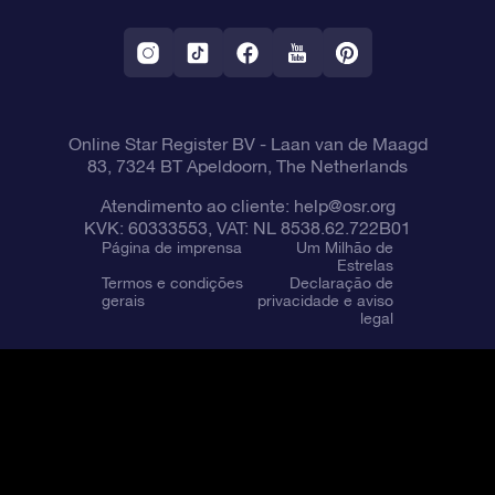
Aplicativo RV Fly me to the stars
Constelações
Online Star Register BV
- Laan van de Maagd
83, 7324 BT Apeldoorn, The Netherlands
Atendimento ao cliente:
help@osr.org
KVK: 60333553, VAT: NL 8538.62.722B01
Página de imprensa
Um Milhão de
Estrelas
Termos e condições
Declaração de
gerais
privacidade e aviso
legal