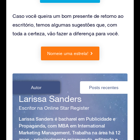
Caso você queira um bom presente de retorno ao
escritório, temos algumas sugestões que, com
toda a certeza, vão fazer a diferença para você.
Nomeie uma estrela!
Autor
Posts recentes
Larissa Sanders
Escritor na Online Star Register
Larissa Sanders é bacharel em Publicidade e
Propaganda, com MBA em International
Marketing Management. Trabalha na área há 12
anos - principalmente escrevendo, editando e