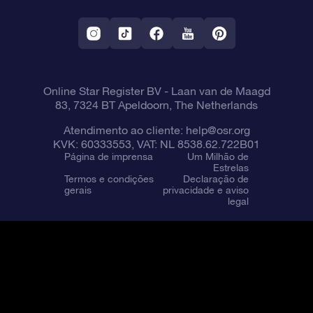
Aplicativo RV Fly me to the stars
Constelações
Online Star Register BV
- Laan van de Maagd
83, 7324 BT Apeldoorn, The Netherlands
Atendimento ao cliente:
help@osr.org
KVK: 60333553, VAT: NL 8538.62.722B01
Página de imprensa
Um Milhão de
Estrelas
Termos e condições
Declaração de
gerais
privacidade e aviso
legal