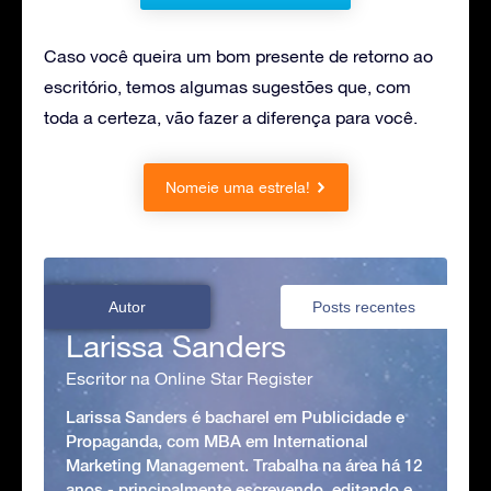
Caso você queira um bom presente de retorno ao
escritório, temos algumas sugestões que, com
toda a certeza, vão fazer a diferença para você.
Nomeie uma estrela!
Autor
Posts recentes
Larissa Sanders
Escritor na Online Star Register
Larissa Sanders é bacharel em Publicidade e
Propaganda, com MBA em International
Marketing Management. Trabalha na área há 12
anos - principalmente escrevendo, editando e