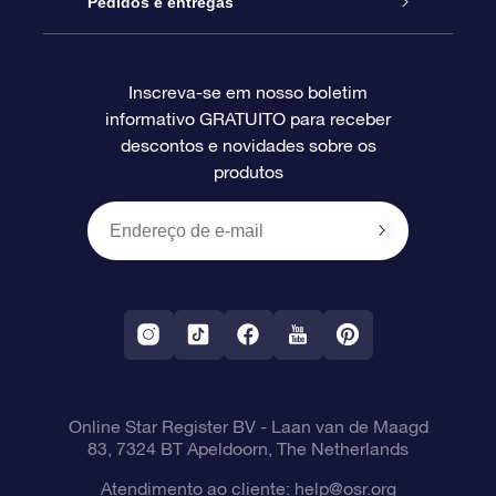
Star Register
Pedidos e entregas
Perguntas frequentes
Super Star Gift
Aplicativo Localizador de Estrelas da OSR
Login de clientes
Inscreva-se em nosso boletim
informativo GRATUITO para receber
Avaliações
O cartão de presente da OSR
Página estelar personalizada
Informações de pagamento
descontos e novidades sobre os
produtos
Presentes corporativos
Um Milhão de Estrelas
Informações de envio
OSR Starsaver
Política de devolução
Aplicativo RV Fly me to the stars
Constelações
Online Star Register BV
- Laan van de Maagd
83, 7324 BT Apeldoorn, The Netherlands
Atendimento ao cliente:
help@osr.org