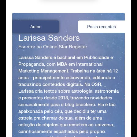
Autor
Posts recentes
Larissa Sanders
Escritor na Online Star Register
Larissa Sanders é bacharel em Publicidade e
Propaganda, com MBA em International
Marketing Management. Trabalha na área há 12
anos - principalmente escrevendo, editando e
traduzindo conteúdos digitais. Na OSR,
Larissa cria textos sobre astrologia, astronomia
e presentes desde 2018, trazendo novidades
semanalmente para o blog brasileiro. Ela é tão
apaixonada pelo céu, que decidiu ter uma
estrela pra chamar de sua, além de uma
coleção de objetos que remetem ao universo,
carinhosamente espalhados pelo próprio