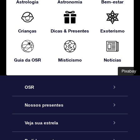
Astrologia
Astronomia
Bem-estar
Crianças
Dicas & Presentes
Exoterismo
Guia da OSR
Misticismo
Notícias
Pixabay
Pixabay
OSR
Serviço
Nossos presentes
Entre em contato conosco
Presente estrelar on-line
Veja sua estrela
Blog
Pacote de presente da OSR