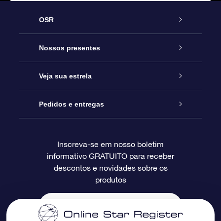
OSR
Serviço
Nossos presentes
Entre em contato conosco
Presente estrelar on-line
Veja sua estrela
Blog
Pacote de presente da OSR
Star Register
Pedidos e entregas
Perguntas frequentes
Super Star Gift
Aplicativo Localizador de Estrelas da OSR
Login de clientes
Inscreva-se em nosso boletim
informativo GRATUITO para receber
Avaliações
O cartão de presente da OSR
Página estelar personalizada
Informações de pagamento
descontos e novidades sobre os
produtos
Presentes corporativos
Um Milhão de Estrelas
Informações de envio
OSR Starsaver
Política de devolução