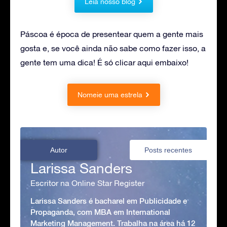
Leia nosso blog
Páscoa é época de presentear quem a gente mais
gosta e, se você ainda não sabe como fazer isso, a
gente tem uma dica! É só clicar aqui embaixo!
Nomeie uma estrela
Autor
Posts recentes
Larissa Sanders
Escritor na Online Star Register
Larissa Sanders é bacharel em Publicidade e
Propaganda, com MBA em International
Marketing Management. Trabalha na área há 12