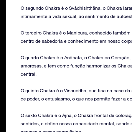
O segundo Chakra é o Svãdhishthãna, o Chakra laran
intimamente à vida sexual, ao sentimento de autoes
O terceiro Chakra é o Manipura, conhecido também c
centro de sabedoria e conhecimento em nosso corp
O quarto Chakra é o Anãhata, o Chakra do Coração, c
amorosas, e tem como função harmonizar os Chakra
central.
O quinto Chakra é o Vishuddha, que fica na base da g
de poder, o entusiasmo, o que nos permite fazer a c
O sexto Chakra é o Ãjnã, o Chakra frontal de coloraçã
sentidos, e define nossa capacidade mental, sendo
nervoso e nosso corpo físico.