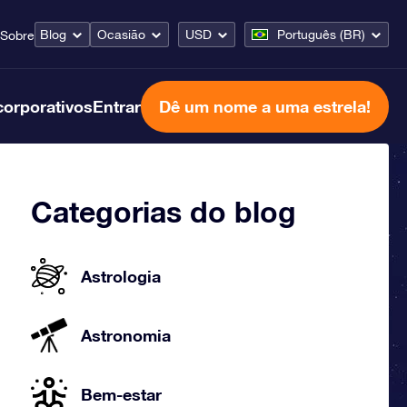
Blog
Ocasião
USD
Português (BR)
Sobre
corporativos
Entrar
Dê um nome a uma estrela!
Categorias do blog
Astrologia
Astronomia
Bem-estar