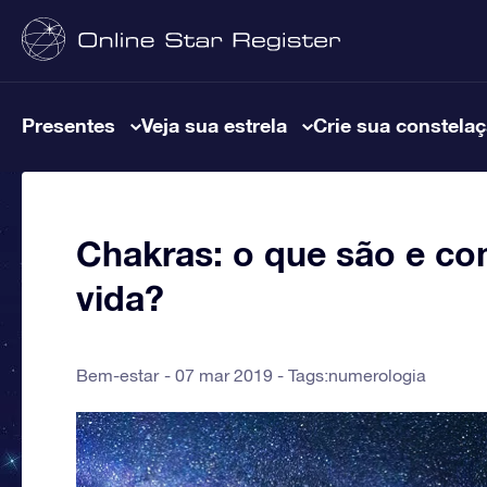
Presentes
Veja sua estrela
Crie sua constela
Chakras: o que são e co
vida?
Bem-estar
07 mar 2019 - Tags:
numerologia