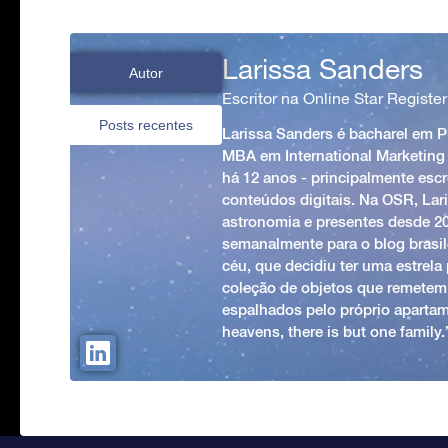
Larissa Sanders
Autor
Escritor na Online Star Register
Posts recentes
Larissa Sanders é bacharel em 
MBA em International Marketing
há 12 anos - principalmente esc
conteúdos digitais. Na OSR, Lari
astronomia e presentes desde 2
semanalmente para o blog brasile
céu, que decidiu ter uma estrel
coleção de objetos que remetem
espalhados pelo próprio apartam
heavens, there is but one family