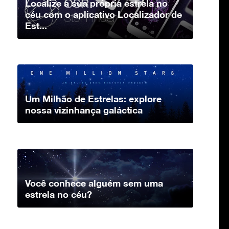
Localize a sua própria estrela no
céu com o aplicativo Localizador de
Est...
Um Milhão de Estrelas: explore
nossa vizinhança galáctica
Você conhece alguém sem uma
estrela no céu?