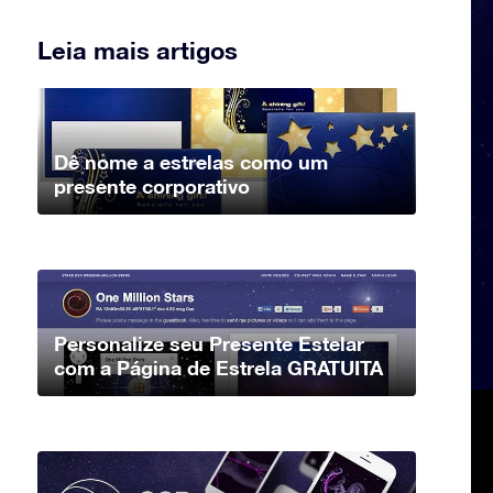
Leia mais artigos
Dê nome a estrelas como um
presente corporativo
Personalize seu Presente Estelar
com a Página de Estrela GRATUITA