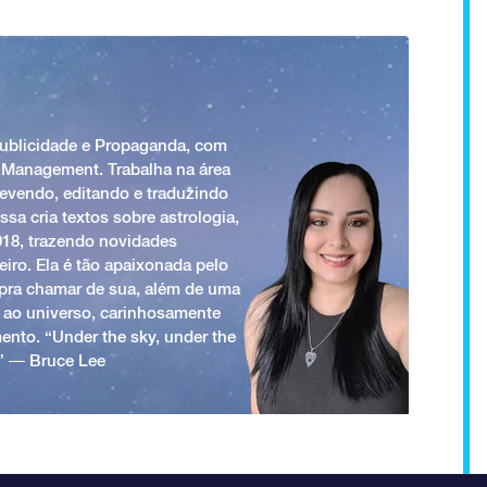
Publicidade e Propaganda, com
 Management. Trabalha na área
revendo, editando e traduzindo
ssa cria textos sobre astrologia,
018, trazendo novidades
iro. Ela é tão apaixonada pelo
a pra chamar de sua, além de uma
 ao universo, carinhosamente
ento. “Under the sky, under the
.” ― Bruce Lee