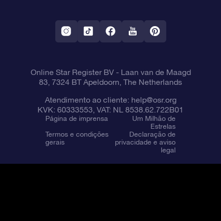
Aplicativo RV Fly me to the stars
Constelações
Online Star Register BV
- Laan van de Maagd
83, 7324 BT Apeldoorn, The Netherlands
Atendimento ao cliente:
help@osr.org
KVK: 60333553, VAT: NL 8538.62.722B01
Página de imprensa
Um Milhão de
Estrelas
Termos e condições
Declaração de
gerais
privacidade e aviso
legal