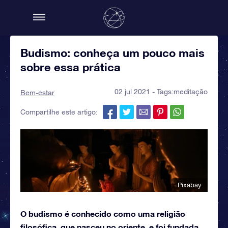
Budismo: conheça um pouco mais
sobre essa prática
02 jul 2021 - Tags:
meditação
Bem-estar
Compartilhe este artigo:
Pixabay
O budismo é conhecido como uma religião
filosófica, que nasceu no oriente, e foi fundada