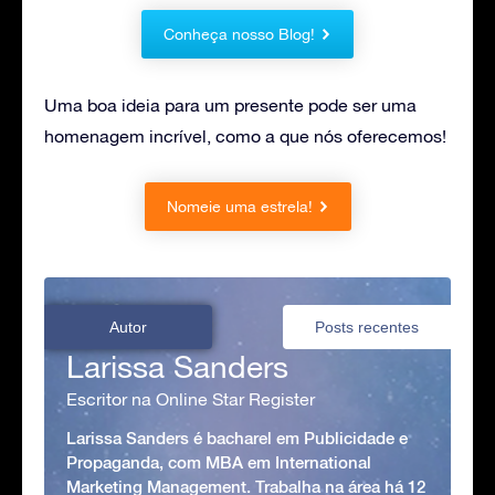
Conheça nosso Blog!
Uma boa ideia para um presente pode ser uma
homenagem incrível, como a que nós oferecemos!
Nomeie uma estrela!
Autor
Posts recentes
Larissa Sanders
Escritor na Online Star Register
Larissa Sanders é bacharel em Publicidade e
Propaganda, com MBA em International
Marketing Management. Trabalha na área há 12