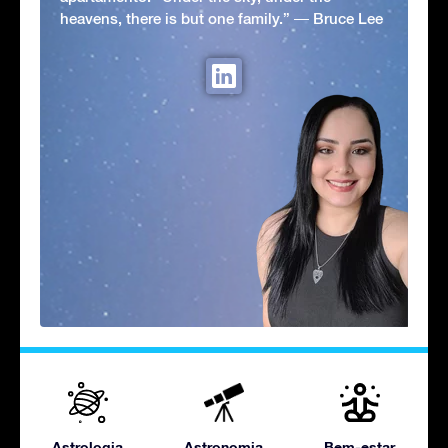
heavens, there is but one family.” ― Bruce Lee
Astrologia
Astronomia
Bem-estar