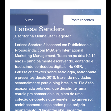
Autor
Posts recentes
Larissa Sanders
Escritor na Online Star Register
Larissa Sanders é bacharel em Publicidade e
Propaganda, com MBA em International
Marketing Management. Trabalha na área há 12
anos - principalmente escrevendo, editando e
traduzindo conteúdos digitais. Na OSR,
Larissa cria textos sobre astrologia, astronomia
e presentes desde 2018, trazendo novidades
semanalmente para o blog brasileiro. Ela é tão
apaixonada pelo céu, que decidiu ter uma
estrela pra chamar de sua, além de uma
coleção de objetos que remetem ao universo,
carinhosamente espalhados pelo próprio
apartamento. “Under the sky, under the