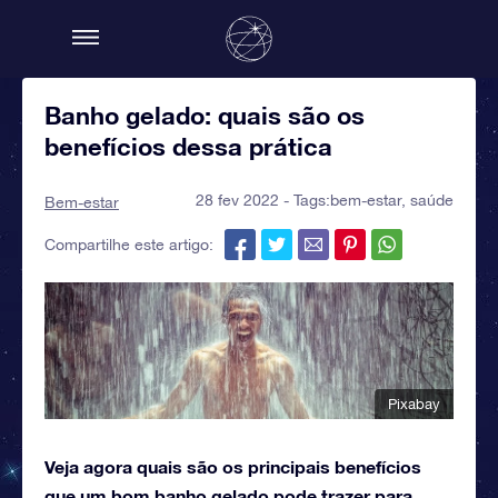
Banho gelado: quais são os
benefícios dessa prática
28 fev 2022 - Tags:
bem-estar
,
saúde
Bem-estar
Compartilhe este artigo:
Pixabay
Veja agora quais são os principais benefícios
que um bom banho gelado pode trazer para