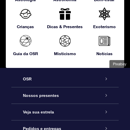
Crianças
Dicas & Presentes
Exoterismo
Guia da OSR
Misticismo
Notícias
Pixabay
OSR
Serviço
Nossos presentes
Entre em contato conosco
Presente estrelar on-line
Veja sua estrela
Blog
Pacote de presente da OSR
Star Register
Pedidos e entregas