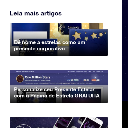
Leia mais artigos
Dê nome a estrelas como um
presente corporativo
Personalize seu Presente Estelar
com a Página de Estrela GRATUITA