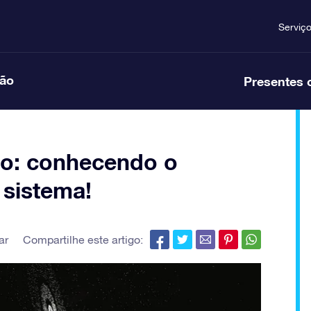
Serviç
ção
Presentes 
no: conhecendo o
 sistema!
ar
Compartilhe este artigo: