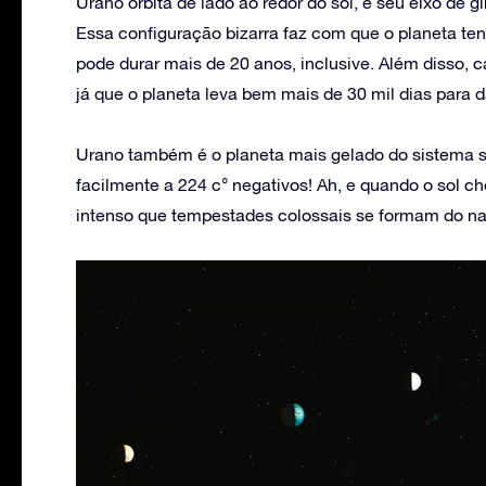
Urano órbita de lado ao redor do sol, e seu eixo de g
Essa configuração bizarra faz com que o planeta t
pode durar mais de 20 anos, inclusive. Além disso, 
já que o planeta leva bem mais de 30 mil dias para d
Urano também é o planeta mais gelado do sistema 
facilmente a 224 c° negativos! Ah, e quando o sol c
intenso que tempestades colossais se formam do na