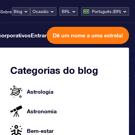
Blog
Ocasião
BRL
Português (BR)
o
Sobre
corporativos
Entrar
Dê um nome a uma estrela!
Categorias do blog
Astrologia
Astronomia
Bem-estar