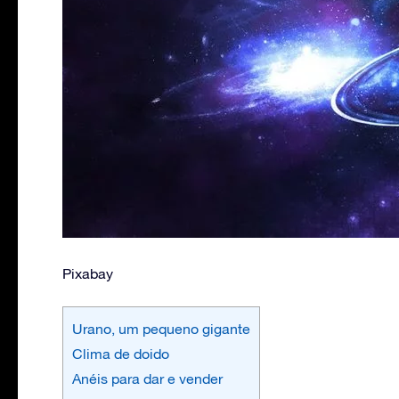
Pixabay
Urano, um pequeno gigante
Clima de doido
Anéis para dar e vender