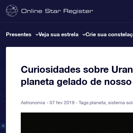
Presentes
Veja sua estrela
Crie sua constela
Curiosidades sobre Ura
planeta gelado de nosso
Astronomia
07 fev 2019 - Tags:
planeta
,
sistema sol