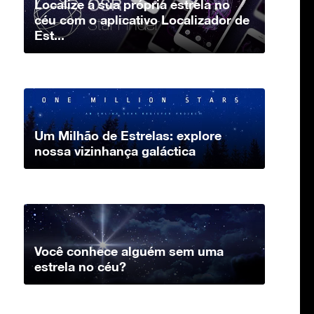
Localize a sua própria estrela no
céu com o aplicativo Localizador de
Est...
Um Milhão de Estrelas: explore
nossa vizinhança galáctica
Você conhece alguém sem uma
estrela no céu?