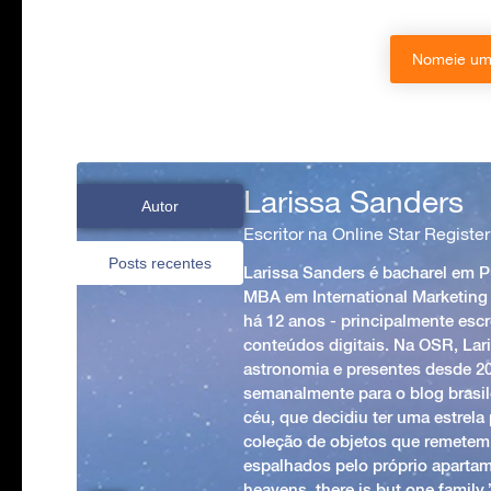
Nomeie uma
Larissa Sanders
Autor
Escritor na Online Star Register
Posts recentes
Larissa Sanders é bacharel em 
MBA em International Marketing
há 12 anos - principalmente esc
conteúdos digitais. Na OSR, Lari
astronomia e presentes desde 2
semanalmente para o blog brasile
céu, que decidiu ter uma estrel
coleção de objetos que remetem
espalhados pelo próprio apartam
heavens, there is but one family