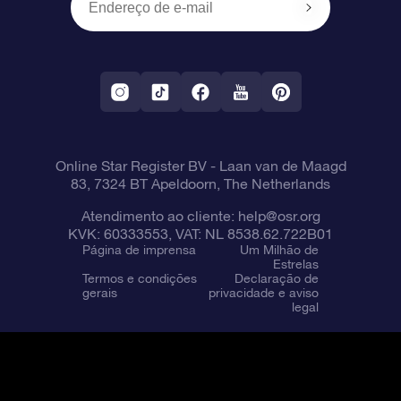
OSR Starsaver
Política de devolução
Aplicativo RV Fly me to the stars
Constelações
Online Star Register BV
- Laan van de Maagd
83, 7324 BT Apeldoorn, The Netherlands
Atendimento ao cliente:
help@osr.org
KVK: 60333553, VAT: NL 8538.62.722B01
Página de imprensa
Um Milhão de
Estrelas
Termos e condições
Declaração de
gerais
privacidade e aviso
legal