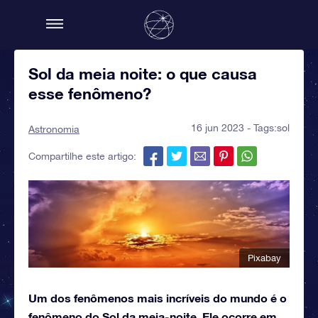
Sol da meia noite: o que causa
esse fenômeno?
16 jun 2023 - Tags:
sol
Astronomia
Compartilhe este artigo:
Pixabay
Um dos fenômenos mais incríveis do mundo é o
fenômeno do Sol da meia-noite. Ele ocorre em