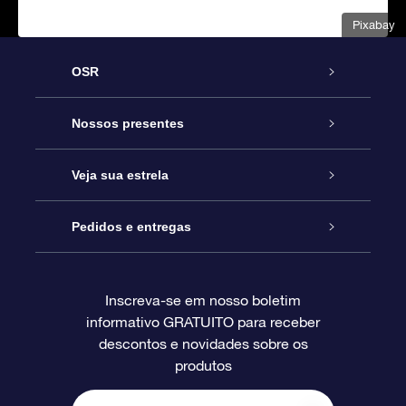
Pixabay
OSR
Serviço
Nossos presentes
Entre em contato conosco
Presente estrelar on-line
Veja sua estrela
Blog
Pacote de presente da OSR
Star Register
Pedidos e entregas
Perguntas frequentes
Super Star Gift
Aplicativo Localizador de Estrelas da OSR
Login de clientes
Inscreva-se em nosso boletim
informativo GRATUITO para receber
Avaliações
O cartão de presente da OSR
Página estelar personalizada
Informações de pagamento
descontos e novidades sobre os
produtos
Presentes corporativos
Um Milhão de Estrelas
Informações de envio