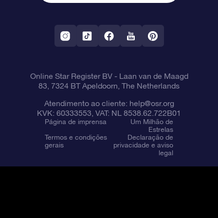
Aplicativo RV Fly me to the stars
Constelações
Online Star Register BV
- Laan van de Maagd
83, 7324 BT Apeldoorn, The Netherlands
Atendimento ao cliente:
help@osr.org
KVK: 60333553, VAT: NL 8538.62.722B01
Página de imprensa
Um Milhão de
Estrelas
Termos e condições
Declaração de
gerais
privacidade e aviso
legal