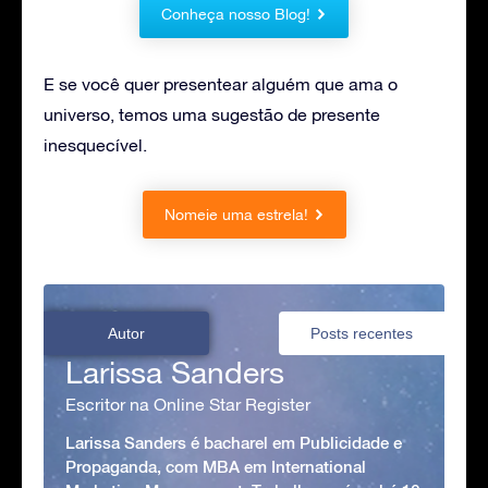
Conheça nosso Blog!
E se você quer presentear alguém que ama o
universo, temos uma sugestão de presente
inesquecível.
Nomeie uma estrela!
Autor
Posts recentes
Larissa Sanders
Escritor na Online Star Register
Larissa Sanders é bacharel em Publicidade e
Propaganda, com MBA em International