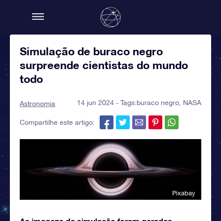
Simulação de buraco negro
surpreende cientistas do mundo
todo
14 jun 2024 - Tags:
buraco negro
,
NASA
Astronomia
Compartilhe este artigo:
Pixabay
As imagens da simulação foram geradas