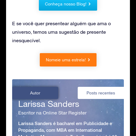
Conheça nosso Blog!
E se você quer presentear alguém que ama o
universo, temos uma sugestão de presente
inesquecível.
Nomeie uma estrela!
Autor
Posts recentes
Larissa Sanders
Escritor na Online Star Register
Larissa Sanders é bacharel em Publicidade e
Propaganda, com MBA em International