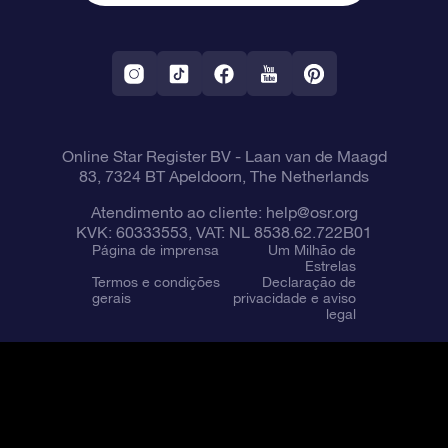
Aplicativo RV Fly me to the stars
Constelações
Online Star Register BV
- Laan van de Maagd
83, 7324 BT Apeldoorn, The Netherlands
Atendimento ao cliente:
help@osr.org
KVK: 60333553, VAT: NL 8538.62.722B01
Página de imprensa
Um Milhão de
Estrelas
Termos e condições
Declaração de
gerais
privacidade e aviso
legal