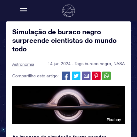
Simulação de buraco negro
surpreende cientistas do mundo
todo
14 jun 2024 - Tags:
buraco negro
,
NASA
Astronomia
Compartilhe este artigo:
Pixabay
As imagens da simulação foram geradas