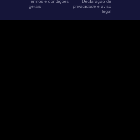
Termos e condições
Declaração de
gerais
privacidade e aviso
legal