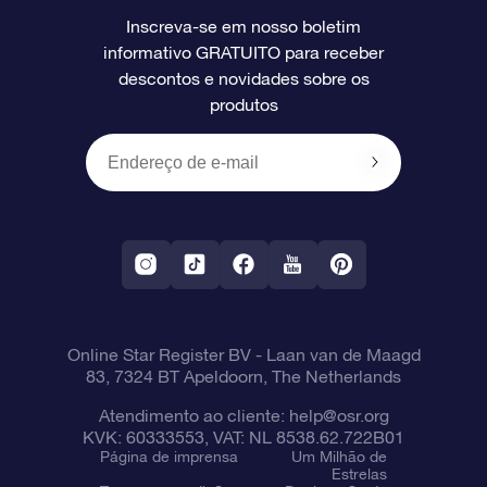
Inscreva-se em nosso boletim
informativo GRATUITO para receber
Avaliações
O cartão de presente da OSR
Página estelar personalizada
Informações de pagamento
descontos e novidades sobre os
produtos
Presentes corporativos
Um Milhão de Estrelas
Informações de envio
OSR Starsaver
Política de devolução
Aplicativo RV Fly me to the stars
Constelações
Online Star Register BV
- Laan van de Maagd
83, 7324 BT Apeldoorn, The Netherlands
Atendimento ao cliente:
help@osr.org
KVK: 60333553, VAT: NL 8538.62.722B01
Página de imprensa
Um Milhão de
Estrelas