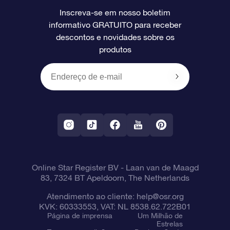
Inscreva-se em nosso boletim
informativo GRATUITO para receber
Avaliações
O cartão de presente da OSR
Página estelar personalizada
Informações de pagamento
descontos e novidades sobre os
produtos
Presentes corporativos
Um Milhão de Estrelas
Informações de envio
OSR Starsaver
Política de devolução
Aplicativo RV Fly me to the stars
Constelações
Online Star Register BV
- Laan van de Maagd
83, 7324 BT Apeldoorn, The Netherlands
Atendimento ao cliente:
help@osr.org
KVK: 60333553, VAT: NL 8538.62.722B01
Página de imprensa
Um Milhão de
Estrelas