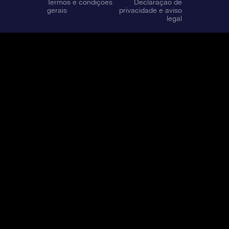
Termos e condições
Declaração de
gerais
privacidade e aviso
legal