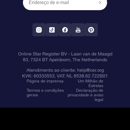
OSR Starsaver
Política de devolução
Aplicativo RV Fly me to the stars
Constelações
Online Star Register BV
- Laan van de Maagd
83, 7324 BT Apeldoorn, The Netherlands
Atendimento ao cliente:
help@osr.org
KVK: 60333553, VAT: NL 8538.62.722B01
Página de imprensa
Um Milhão de
Estrelas
Termos e condições
Declaração de
gerais
privacidade e aviso
legal