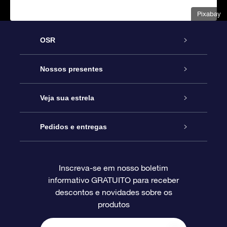
Pixabay
OSR
Serviço
Nossos presentes
Entre em contato conosco
Presente estrelar on-line
Veja sua estrela
Blog
Pacote de presente da OSR
Star Register
Pedidos e entregas
Perguntas frequentes
Super Star Gift
Aplicativo Localizador de Estrelas da OSR
Login de clientes
Inscreva-se em nosso boletim
informativo GRATUITO para receber
Avaliações
O cartão de presente da OSR
Página estelar personalizada
Informações de pagamento
descontos e novidades sobre os
produtos
Presentes corporativos
Um Milhão de Estrelas
Informações de envio