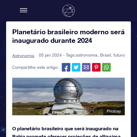
Planetário brasileiro moderno será
inaugurado durante 2024
05 jan 2024 - Tags:
astronomia
,
Brasil
,
futuro
Astronomia
Compartilhe este artigo:
Pixabay
O planetário brasileiro que será inaugurado na
Bahia promete oferecer projeções de altíssima