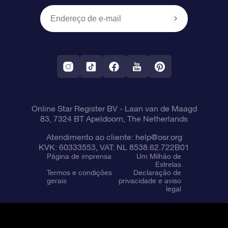
OSR Starsaver
Política de devolução
Aplicativo RV Fly me to the stars
Constelações
Online Star Register BV
- Laan van de Maagd
83, 7324 BT Apeldoorn, The Netherlands
Atendimento ao cliente:
help@osr.org
KVK: 60333553, VAT: NL 8538.62.722B01
Página de imprensa
Um Milhão de
Estrelas
Termos e condições
Declaração de
gerais
privacidade e aviso
legal