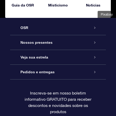
Guia da OSR
Misticismo
Notícias
Pixabay
OSR
Serviço
Nossos presentes
Entre em contato conosco
Presente estrelar on-line
Veja sua estrela
Blog
Pacote de presente da OSR
Star Register
Pedidos e entregas
Perguntas frequentes
Super Star Gift
Aplicativo Localizador de Estrelas da OSR
Login de clientes
Inscreva-se em nosso boletim
informativo GRATUITO para receber
Avaliações
O cartão de presente da OSR
Página estelar personalizada
Informações de pagamento
descontos e novidades sobre os
produtos
Presentes corporativos
Um Milhão de Estrelas
Informações de envio