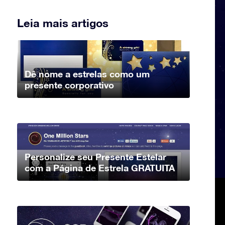
Leia mais artigos
Dê nome a estrelas como um
presente corporativo
Personalize seu Presente Estelar
com a Página de Estrela GRATUITA