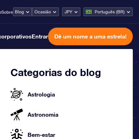
Blog
Ocasião
JPY
Português (BR)
o
Sobre
corporativos
Entrar
Dê um nome a uma estrela!
Categorias do blog
Astrologia
Astronomia
Bem-estar