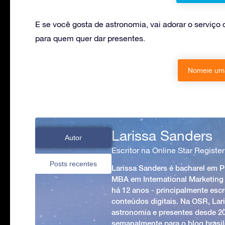
E se você gosta de astronomia, vai adorar o serviço
para quem quer dar presentes.
Nomeie uma
Larissa Sanders
Autor
Escritor na Online Star Register
Posts recentes
Larissa Sanders é bacharel em 
MBA em International Marketing
há 12 anos - principalmente esc
conteúdos digitais. Na OSR, Lari
astronomia e presentes desde 2
semanalmente para o blog brasile