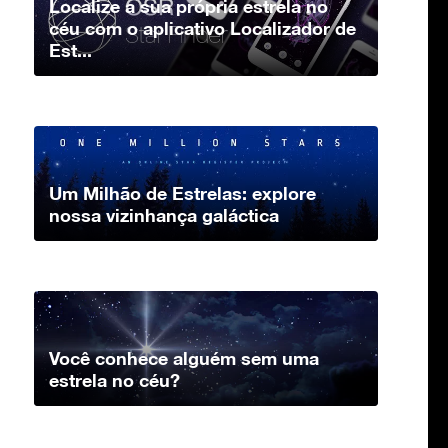
Localize a sua própria estrela no
céu com o aplicativo Localizador de
Est...
Um Milhão de Estrelas: explore
nossa vizinhança galáctica
Você conhece alguém sem uma
estrela no céu?