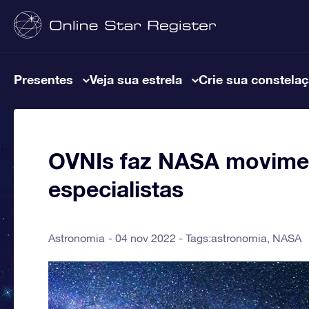
Presentes
Veja sua estrela
Crie sua constela
OVNIs faz NASA movimen
especialistas
Astronomia
04 nov 2022 - Tags:
astronomia
,
NASA