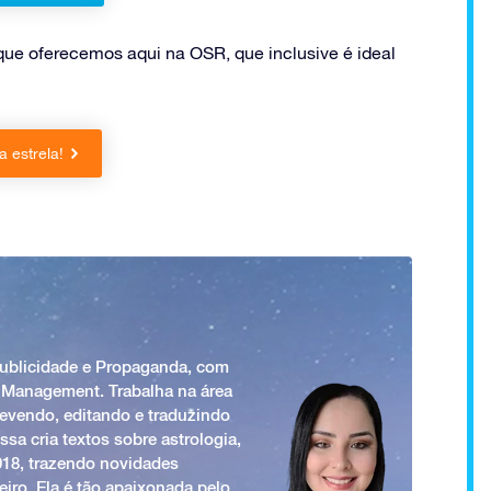
 que oferecemos aqui na OSR, que inclusive é ideal
 estrela!
Publicidade e Propaganda, com
 Management. Trabalha na área
revendo, editando e traduzindo
ssa cria textos sobre astrologia,
018, trazendo novidades
iro. Ela é tão apaixonada pelo