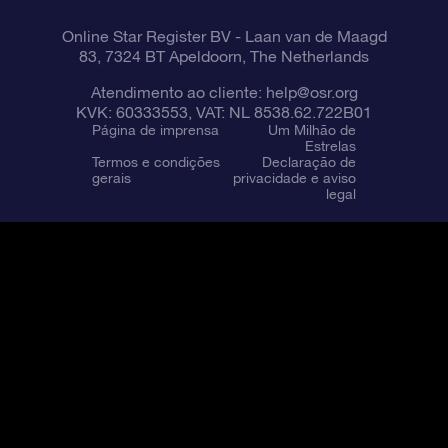
Online Star Register BV
- Laan van de Maagd
83, 7324 BT Apeldoorn, The Netherlands
Atendimento ao cliente:
help@osr.org
KVK: 60333553, VAT: NL 8538.62.722B01
Página de imprensa
Um Milhão de
Estrelas
Termos e condições
Declaração de
gerais
privacidade e aviso
legal