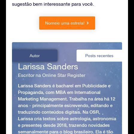
sugestão bem interessante para você.
Nomeie uma estrela!
Autor
Posts recentes
Larissa Sanders
Escritor na Online Star Register
Larissa Sanders é bacharel em Publicidade e
Propaganda, com MBA em International
Marketing Management. Trabalha na área há 12
anos - principalmente escrevendo, editando e
traduzindo conteúdos digitais. Na OSR,
Larissa cria textos sobre astrologia, astronomia
e presentes desde 2018, trazendo novidades
semanalmente para o blog brasileiro. Ela é tão