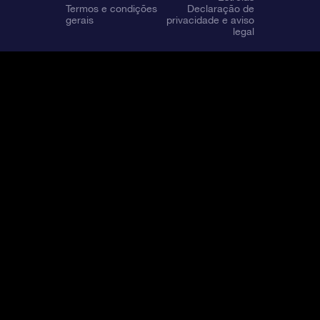
Termos e condições
Declaração de
gerais
privacidade e aviso
legal