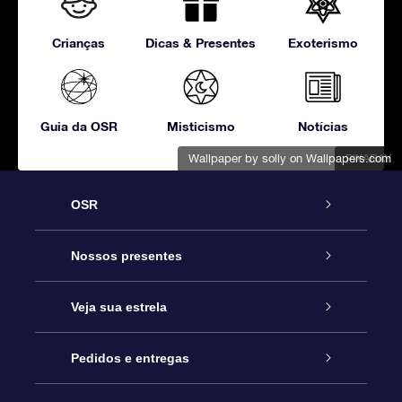
Crianças
Dicas & Presentes
Exoterismo
Guia da OSR
Misticismo
Notícias
Wallpaper by solly
on Wallpapers.com
PIXABAY
OSR
Serviço
Nossos presentes
Entre em contato conosco
Presente estrelar on-line
Veja sua estrela
Blog
Pacote de presente da OSR
Star Register
Pedidos e entregas