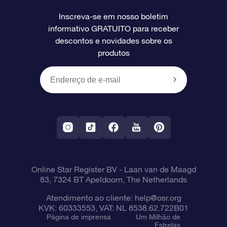
Perguntas frequentes
Super Star Gift
Aplicativo Localizador de Estrelas da OSR
Login de clientes
Inscreva-se em nosso boletim
informativo GRATUITO para receber
Avaliações
O cartão de presente da OSR
Página estelar personalizada
Informações de pagamento
descontos e novidades sobre os
produtos
Presentes corporativos
Um Milhão de Estrelas
Informações de envio
OSR Starsaver
Política de devolução
Aplicativo RV Fly me to the stars
Constelações
Online Star Register BV
- Laan van de Maagd
83, 7324 BT Apeldoorn, The Netherlands
Atendimento ao cliente:
help@osr.org
KVK: 60333553, VAT: NL 8538.62.722B01
Página de imprensa
Um Milhão de
Estrelas