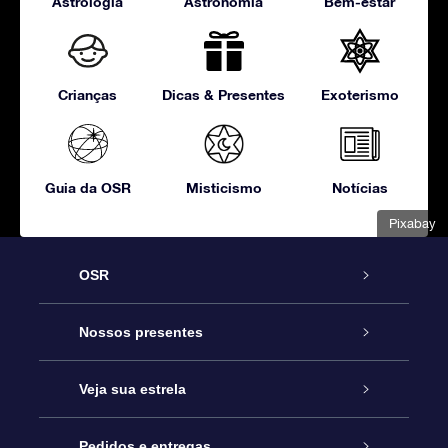
Astrologia
Astronomia
Bem-estar
Crianças
Dicas & Presentes
Exoterismo
Guia da OSR
Misticismo
Notícias
Pixabay
OSR
Serviço
Nossos presentes
Entre em contato conosco
Presente estrelar on-line
Veja sua estrela
Blog
Pacote de presente da OSR
Star Register
Pedidos e entregas