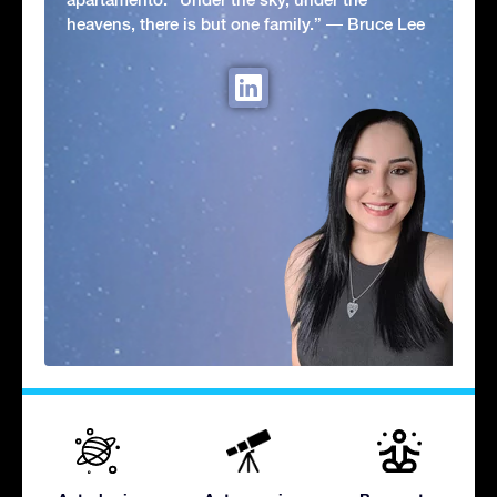
heavens, there is but one family.” ― Bruce Lee