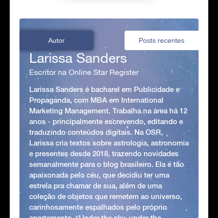
Autor
Posts recentes
Larissa Sanders
Escritor na Online Star Register
Larissa Sanders é bacharel em Publicidade e
Propaganda, com MBA em International
Marketing Management. Trabalha na área há 12
anos - principalmente escrevendo, editando e
traduzindo conteúdos digitais. Na OSR,
Larissa cria textos sobre astrologia, astronomia
e presentes desde 2018, trazendo novidades
semanalmente para o blog brasileiro. Ela é tão
apaixonada pelo céu, que decidiu ter uma
estrela pra chamar de sua, além de uma
coleção de objetos que remetem ao universo,
carinhosamente espalhados pelo próprio
apartamento. “Under the sky, under the