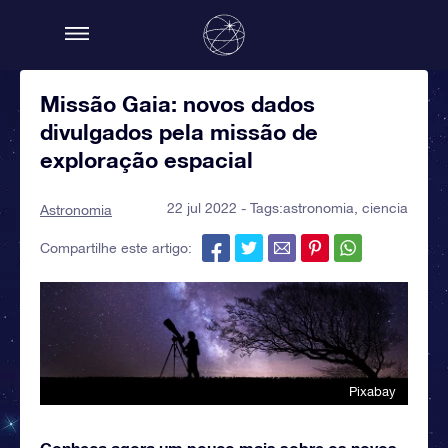
Missão Gaia: novos dados
divulgados pela missão de
exploração espacial
22 jul 2022 - Tags:
astronomia
,
ciencia
Astronomia
Compartilhe este artigo:
Pixabay
Conheça agora um pouco mais sobre os novos