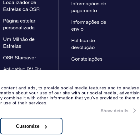
Localizador de
Informações de
Estrelas da OSR
pagamento
Página estelar
Informações de
personalizada
envio
Um Milhão de
Política de
Estrelas
devolução
OSR Starsaver
Constelações
Aplicativo RV Fly
me to the stars
 content and ads, to provide social media features and to analyse
rmation about your use of our site with our social media, advertisi
 combine it with other information that you’ve provided to them o
r use of their services.
Show details
Página de imprensa
Declaração
Apeldoorn, The Netherlands
 NL 8538.62.722B01
Customize