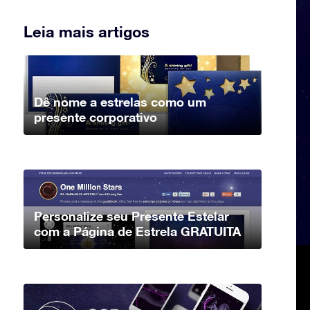
Leia mais artigos
Dê nome a estrelas como um
presente corporativo
Personalize seu Presente Estelar
com a Página de Estrela GRATUITA