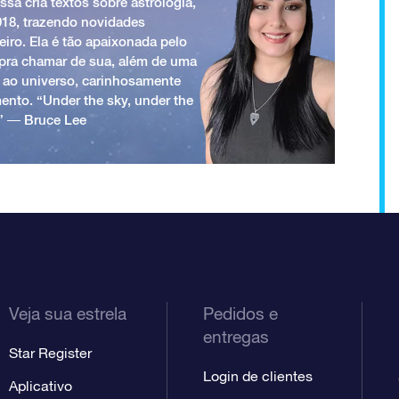
ssa cria textos sobre astrologia,
018, trazendo novidades
iro. Ela é tão apaixonada pelo
a pra chamar de sua, além de uma
 ao universo, carinhosamente
ento. “Under the sky, under the
.” ― Bruce Lee
Veja sua estrela
Pedidos e
entregas
Star Register
Login de clientes
Aplicativo