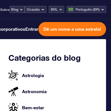
Blog
Ocasião
BRL
Português (BR)
o
Sobre
corporativos
Entrar
Dê um nome a uma estrela!
Categorias do blog
Astrologia
Astronomia
Bem-estar