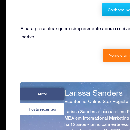
Conheça no
E para presentear quem simplesmente adora o unive
incrível.
Nomeie uma
Larissa Sanders
Autor
Escritor na Online Star Register
Posts recentes
Larissa Sanders é bacharel em 
MBA em International Marketing
há 12 anos - principalmente esc