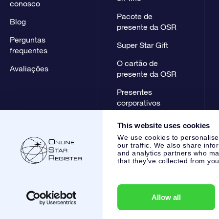
conosco
Pacote de
Blog
presente da OSR
Perguntas
Super Star Gift
frequentes
O cartão de
Avaliações
presente da OSR
Presentes
corporativos
This website uses cookies
We use cookies to personalise
our traffic. We also share info
and analytics partners who may
that they’ve collected from you
Online Star Register BV
- Laan van de Maagd 83, 7324 BT 
,
Atendimento ao cliente:
help@osr.org
KVK: 60333553, VAT:
Allow all