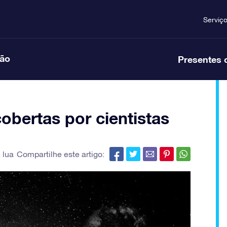
Serviç
ção
Presentes 
obertas por cientistas
,
lua
Compartilhe este artigo: