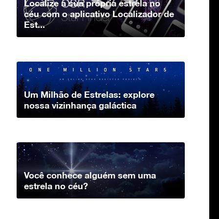
Localize a sua própria estrela no
céu com o aplicativo Localizador de
Est...
Um Milhão de Estrelas: explore
nossa vizinhança galáctica
Você conhece alguém sem uma
estrela no céu?