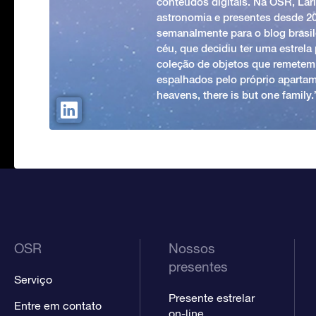
conteúdos digitais. Na OSR, Lari
astronomia e presentes desde 2
semanalmente para o blog brasile
céu, que decidiu ter uma estrel
coleção de objetos que remetem
espalhados pelo próprio apartam
heavens, there is but one family
OSR
Nossos
presentes
Serviço
Presente estrelar
Entre em contato
on-line