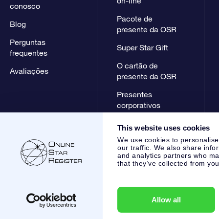
on-line
conosco
Pacote de
Blog
presente da OSR
Perguntas
Super Star Gift
frequentes
O cartão de
Avaliações
presente da OSR
Presentes
corporativos
This website uses cookies
We use cookies to personalise
our traffic. We also share info
and analytics partners who may
that they’ve collected from you
Online Star Register BV
- Laan van de Maagd 83, 7324 BT 
,
Atendimento ao cliente:
help@osr.org
KVK: 60333553, VAT:
Allow all