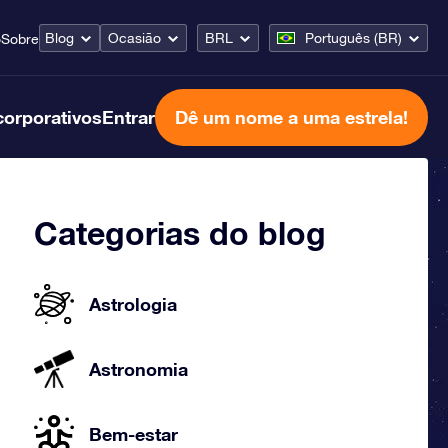
Blog
Ocasião
BRL
Português (BR)
o
Sobre
corporativos
Entrar
Dê um nome a uma estrela!
Categorias do blog
Astrologia
Astronomia
Bem-estar