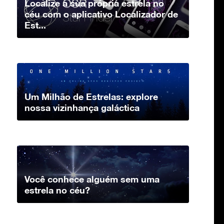
Localize a sua própria estrela no
céu com o aplicativo Localizador de
Est...
Um Milhão de Estrelas: explore
nossa vizinhança galáctica
Você conhece alguém sem uma
estrela no céu?