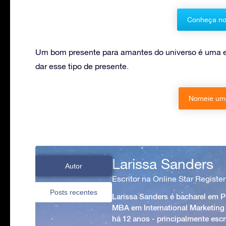
Conheça no
Um bom presente para amantes do universo é uma e
dar esse tipo de presente.
Nomeie uma
Larissa Sanders
Autor
Escritor na Online Star Register
Posts recentes
Larissa Sanders é bacharel em 
MBA em International Marketing
há 12 anos - principalmente esc