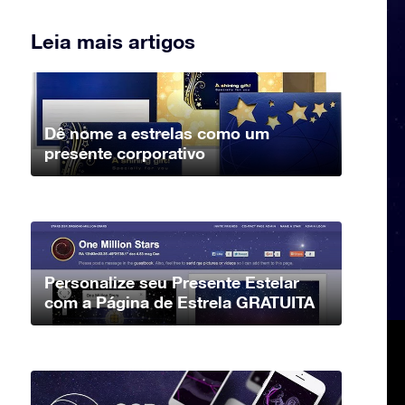
Leia mais artigos
Dê nome a estrelas como um
presente corporativo
Personalize seu Presente Estelar
com a Página de Estrela GRATUITA