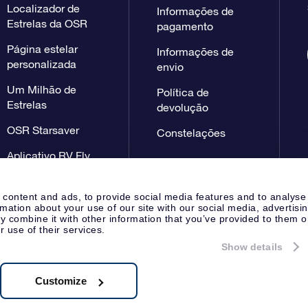
Localizador de
Informações de
Estrelas da OSR
pagamento
Página estelar
Informações de
personalizada
envio
Um Milhão de
Política de
Estrelas
devolução
OSR Starsaver
Constelações
Aplicativo RV Fly
me to the stars
 content and ads, to provide social media features and to analyse
rmation about your use of our site with our social media, advertisi
 combine it with other information that you’ve provided to them o
r use of their services.
Show details
Página de imprensa
Declaração
Apeldoorn, The Netherlands
 NL 8538.62.722B01
Customize