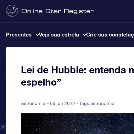
Presentes
Veja sua estrela
Crie sua constela
Lei de Hubble: entenda 
espelho”
Astronomia
06 jun 2022 - Tags:
astronomia