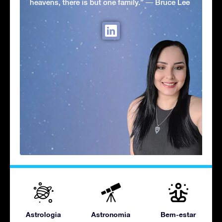
heavens, there is but one family.” ― Bruce Lee
Astrologia
Astronomia
Bem-estar