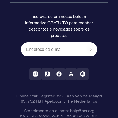
Perguntas frequentes
Super Star Gift
Aplicativo Localizador de Estrelas da OSR
Login de clientes
Inscreva-se em nosso boletim
informativo GRATUITO para receber
Avaliações
O cartão de presente da OSR
Página estelar personalizada
Informações de pagamento
descontos e novidades sobre os
produtos
Presentes corporativos
Um Milhão de Estrelas
Informações de envio
OSR Starsaver
Política de devolução
Aplicativo RV Fly me to the stars
Constelações
Online Star Register BV
- Laan van de Maagd
83, 7324 BT Apeldoorn, The Netherlands
Atendimento ao cliente:
help@osr.org
KVK: 60333553, VAT: NL 8538.62.722B01