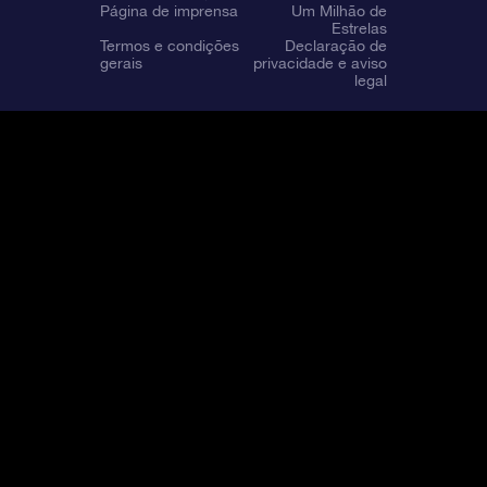
Página de imprensa
Um Milhão de
Estrelas
Termos e condições
Declaração de
gerais
privacidade e aviso
legal