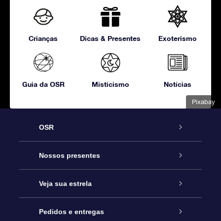
Crianças
Dicas & Presentes
Exoterismo
Guia da OSR
Misticismo
Notícias
Pixabay
OSR
Serviço
Nossos presentes
Entre em contato conosco
Presente estrelar on-line
Veja sua estrela
Blog
Pacote de presente da OSR
Star Register
Pedidos e entregas